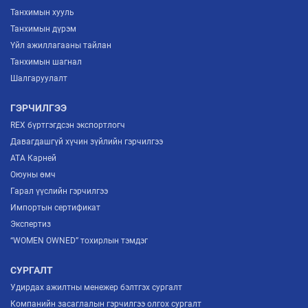
Танхимын хууль
Танхимын дүрэм
Үйл ажиллагааны тайлан
Танхимын шагнал
Шалгаруулалт
ГЭРЧИЛГЭЭ
REX бүртгэгдсэн экспортлогч
Давагдашгүй хүчин зүйлийн гэрчилгээ
ATA Карней
Оюуны өмч
Гарал үүслийн гэрчилгээ
Импортын сертификат
Экспертиз
“WOMEN OWNED” тохирлын тэмдэг
СУРГАЛТ
Удирдах ажилтны менежер бэлтгэх сургалт
Компанийн засаглалын гэрчилгээ олгох сургалт