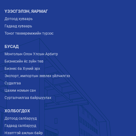
ҮЗЭСГЭЛЭН, ЯАРМАГ
Дотоод хуваарь
Гадаад хуваарь
Тоног төхөөрөмжийн түрээс
БУСАД
Монголын Олон Улсын Арбитр
Бизнесийн ёс зүйн төв
Бизнес ба Хүний эрх
Экспорт, импортын зөвлөх үйлчилгээ
Судалгаа
Цахим номын сан
Сурталчилгаа байршуулах
ХОЛБОГДОХ
Дотоод салбарууд
Гадаад салбарууд
Нээлттэй ажлын байр