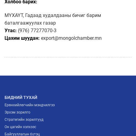
Холбоо барих:
МҮХАҮТ, Гадаад худалдааны бичиг барим
баталгаажуулах газар
Утас:
(976) 77277070-3
Цахим шуудан:
export@mongolchamber.mn
БИДНИЙ ТУХАЙ
Ерөнхийлөгчийн мэндчилгээ
Эрхэм зорилго
Стратегийн зорилтууд
Он цагийн хэлхээс
Байгууллагын бүтэц