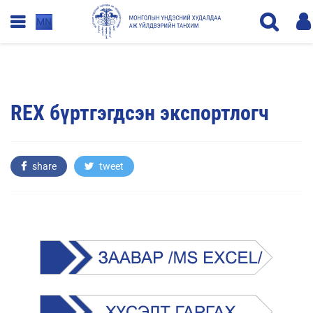
MN
REX бүртгэгдсэн экспортлогч
share
tweet