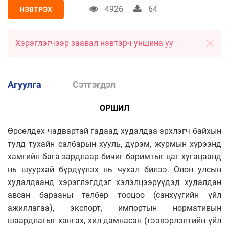
4926
64
НЭВТРЭХ
Хэрэглэгчээр заавал нэвтэрч уншина уу
Агуулга
Сэтгэгдэл
ОРШИЛ
Өрсөлдөх чадвартай гадаад худалдаа эрхлэгч байхын
тулд тухайн салбарын хууль, дүрэм, журмын хүрээнд
хамгийн бага зардлаар бичиг баримтыг цаг хугацаанд
нь шуурхай бүрдүүлэх нь чухал билээ. Олон улсын
худалдаанд хэрэглэгддэг хэлэлцээрүүдэд худалдан
авсан барааны төлбөр тооцоо (санхүүгийн үйл
ажиллагаа), экспорт, импортын нормативын
шаардлагыг хангах, хил дамнасан (тээвэрлэлтийн үйл