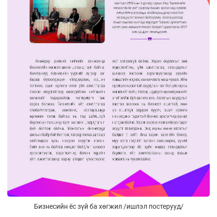
Бизнесийн ёс зүй ба хөгжил /ишлэл постерууд/