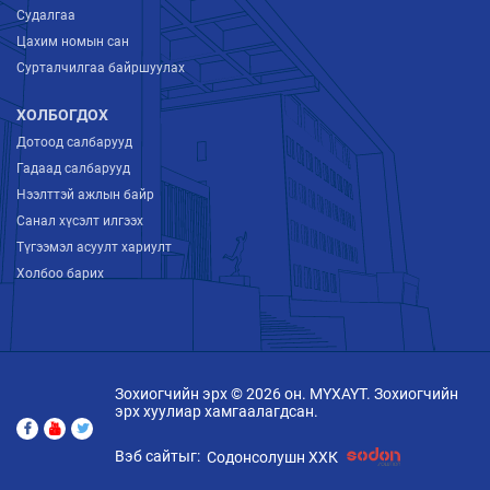
Судалгаа
Цахим номын сан
Сурталчилгаа байршуулах
ХОЛБОГДОХ
Дотоод салбарууд
Гадаад салбарууд
Нээлттэй ажлын байр
Санал хүсэлт илгээх
Түгээмэл асуулт хариулт
Холбоо барих
Зохиогчийн эрх © 2026 он. МҮХАҮТ. Зохиогчийн
эрх хуулиар хамгаалагдсан.
Вэб сайтыг:
Содонсолушн ХХК