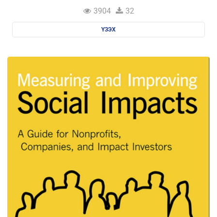
3904
32
ҮЗЭХ