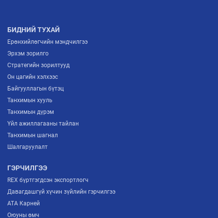
БИДНИЙ ТУХАЙ
Ерөнхийлөгчийн мэндчилгээ
Эрхэм зорилго
Стратегийн зорилтууд
Он цагийн хэлхээс
Байгууллагын бүтэц
Танхимын хууль
Танхимын дүрэм
Үйл ажиллагааны тайлан
Танхимын шагнал
Шалгаруулалт
ГЭРЧИЛГЭЭ
REX бүртгэгдсэн экспортлогч
Давагдашгүй хүчин зүйлийн гэрчилгээ
ATA Карней
Оюуны өмч