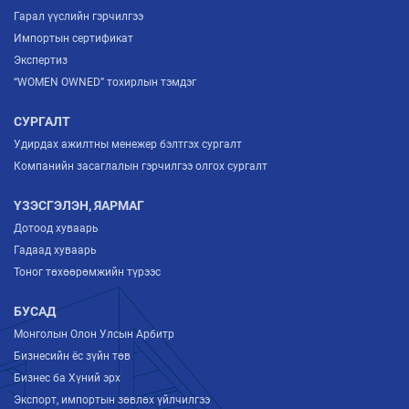
Гарал үүслийн гэрчилгээ
Импортын сертификат
Экспертиз
“WOMEN OWNED” тохирлын тэмдэг
СУРГАЛТ
Удирдах ажилтны менежер бэлтгэх сургалт
Компанийн засаглалын гэрчилгээ олгох сургалт
ҮЗЭСГЭЛЭН, ЯАРМАГ
Дотоод хуваарь
Гадаад хуваарь
Тоног төхөөрөмжийн түрээс
БУСАД
Монголын Олон Улсын Арбитр
Бизнесийн ёс зүйн төв
Бизнес ба Хүний эрх
Экспорт, импортын зөвлөх үйлчилгээ