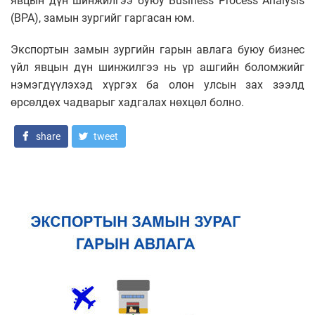
явцын дүн шинжилгээ буюу Business Process Analysis
(BPA), замын зургийг гаргасан юм.
Экспортын замын зургийн гарын авлага буюу бизнес
үйл явцын дүн шинжилгээ нь үр ашгийн боломжийг
нэмэгдүүлэхэд хүргэх ба олон улсын зах зээлд
өрсөлдөх чадварыг хадгалах нөхцөл болно.
share
tweet