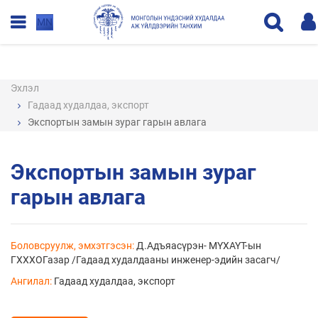
MN
Эхлэл
Гадаад худалдаа, экспорт
Экспортын замын зураг гарын авлага
Экспортын замын зураг
гарын авлага
Боловсруулж, эмхэтгэсэн:
Д.Адъяасүрэн- МҮХАҮТ-ын
ГХХХОГазар /Гадаад худалдааны инженер-эдийн засагч/
Ангилал:
Гадаад худалдаа, экспорт