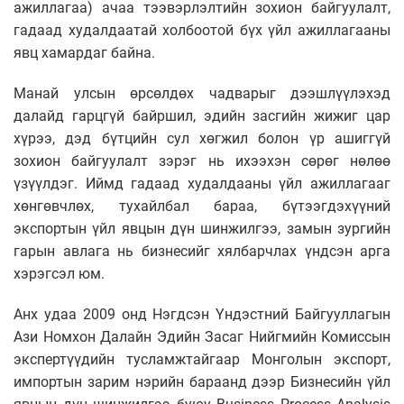
ажиллагаа) ачаа тээвэрлэлтийн зохион байгуулалт,
гадаад худалдаатай холбоотой бүх үйл ажиллагааны
явц хамардаг байна.
Манай улсын өрсөлдөх чадварыг дээшлүүлэхэд
далайд гарцгүй байршил, эдийн засгийн жижиг цар
хүрээ, дэд бүтцийн сул хөгжил болон үр ашиггүй
зохион байгуулалт зэрэг нь ихээхэн сөрөг нөлөө
үзүүлдэг. Иймд гадаад худалдааны үйл ажиллагааг
хөнгөвчлөх, тухайлбал бараа, бүтээгдэхүүний
экспортын үйл явцын дүн шинжилгээ, замын зургийн
гарын авлага нь бизнесийг хялбарчлах үндсэн арга
хэрэгсэл юм.
Анх удаа 2009 онд Нэгдсэн Үндэстний Байгууллагын
Ази Номхон Далайн Эдийн Засаг Нийгмийн Комиссын
экспертүүдийн тусламжтайгаар Монголын экспорт,
импортын зарим нэрийн бараанд дээр Бизнесийн үйл