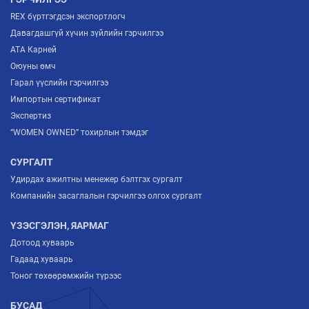
REX бүртгэгдсэн экспортлогч
Давагдашгүй хүчин зүйлийн гэрчилгээ
ATA Карней
Оюуны өмч
Гарал үүслийн гэрчилгээ
Импортын сертификат
Экспертиз
“WOMEN OWNED” тохирлын тэмдэг
СУРГАЛТ
Удирдах ажилтны менежер бэлтгэх сургалт
Компанийн засаглалын гэрчилгээ олгох сургалт
ҮЗЭСГЭЛЭН, ЯАРМАГ
Дотоод хуваарь
Гадаад хуваарь
Тоног төхөөрөмжийн түрээс
БУСАД