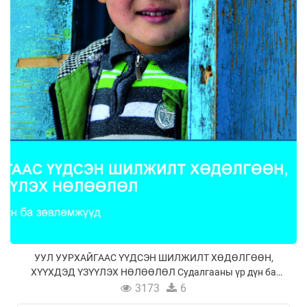
УУЛ УУРХАЙГААС ҮҮДСЭН ШИЛЖИЛТ ХӨДӨЛГӨӨН,
ХҮҮХДЭД ҮЗҮҮЛЭХ НӨЛӨӨЛӨЛ Судалгааны үр дүн ба
зөвлөмжүүд
3173
6