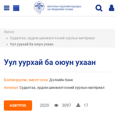
MN
Эхлэл
Судалгаа, эрдэм шинжилгээний хурлын материал
Уул уурхай ба оюун ухаан
Уул уурхай ба оюун ухаан
Боловсруулж, эмхэтгэсэн:
Дэлхийн банк
Ангилал:
Судалгаа, эрдэм шинжилгээний хурлын материал
2020
3097
17
НЭВТРЭХ