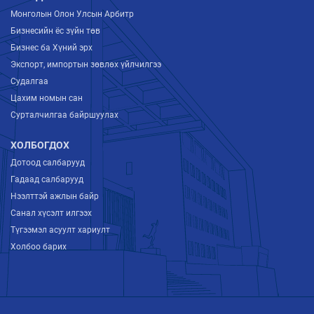
Монголын Олон Улсын Арбитр
Бизнесийн ёс зүйн төв
Бизнес ба Хүний эрх
Экспорт, импортын зөвлөх үйлчилгээ
Судалгаа
Цахим номын сан
Сурталчилгаа байршуулах
ХОЛБОГДОХ
Дотоод салбарууд
Гадаад салбарууд
Нээлттэй ажлын байр
Санал хүсэлт илгээх
Түгээмэл асуулт хариулт
Холбоо барих