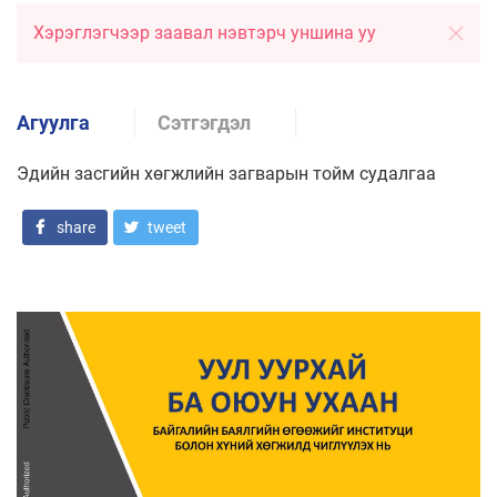
Хэрэглэгчээр заавал нэвтэрч уншина уу
Агуулга
Сэтгэгдэл
Эдийн засгийн хөгжлийн загварын тойм судалгаа
share
tweet