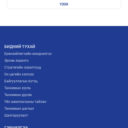
ҮЗЭХ
БИДНИЙ ТУХАЙ
Ерөнхийлөгчийн мэндчилгээ
Эрхэм зорилго
Стратегийн зорилтууд
Он цагийн хэлхээс
Байгууллагын бүтэц
Танхимын хууль
Танхимын дүрэм
Үйл ажиллагааны тайлан
Танхимын шагнал
Шалгаруулалт
ГЭРЧИЛГЭЭ