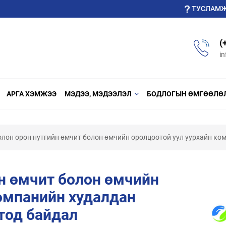
ТУСЛАМ
(
i
АРГА ХЭМЖЭЭ
МЭДЭЭ, МЭДЭЭЛЭЛ
БОДЛОГЫН ӨМГӨӨЛӨ
олон орон нутгийн өмчит болон өмчийн оролцоотой уул уурхайн ко
йн өмчит болон өмчийн
компанийн худалдан
тод байдал