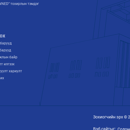
NED” тохирлын тэмдэг
ОХ
лбарууд
барууд
ажлын байр
лт илгээх
суулт хариулт
рих
Зохиогчийн эрх © 
Вэб сайтыг:
Содон