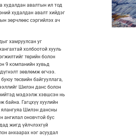
а худалдан авалтын ил тод
ээний худалдан авалт хийдэг
ын зөрчлөөс сэргийлэх ач
дыг хамруулсан уг
хангахтай холбоотой хууль
рэгжилтийг төрийн болон
он 9 компанийн хувьд
дүгнэлт зөвлөмж өгчээ.
 буюу төсвийн байгууллага,
дээллийг Шилэн данс болон
нийтэд мэдээлж хэвшсэн нь
ж байна. Гагцхүү хуулийн
д ялангуяа Шилэн дансны
н ангилал оновчтой бус
дад жигд үйлчлэхгүй
лон анхаарах нэг асуудал