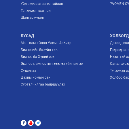
Үйл ажиллагааны тайлан
“WOMEN OW
Танхимын шагнал
Шалгаруулалт
БУСАД
ХОЛБОГД
Монголын Олон Улсын Арбитр
Дотоод са
Бизнесийн ёс зүйн төв
Гадаад сал
Бизнес ба Хүний эрх
Нээлттэй 
Экспорт, импортын зөвлөх үйлчилгээ
Санал хүсэ
Судалгаа
Түгээмэл а
Цахим номын сан
Холбоо ба
Сурталчилгаа байршуулах