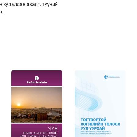
н худалдан авалт, түүний
л.