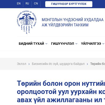
EN
RU
CN
ГИШҮҮНЭЭР БҮРТГҮҮЛЭХ
БИДНИЙ ТУХАЙ
ГИШҮҮНЧЛЭЛ
ҮЙЛЧИЛГЭЭ
Эхлэл
Бизнесийн ёс зүй, шударга байдал
Төрийн б
Төрийн болон орон нутги
оролцоотой уул уурхайн 
авах үйл ажиллагааны ил 