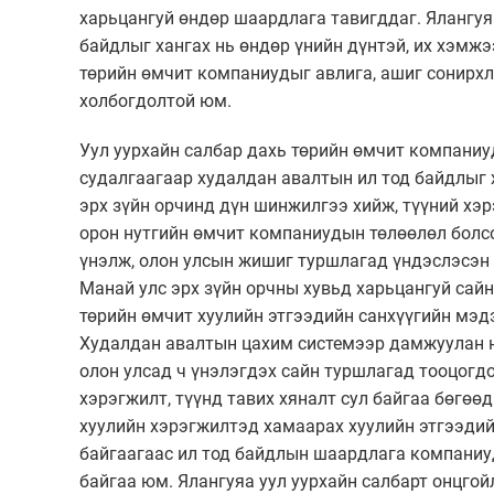
харьцангуй өндөр шаардлага тавигддаг. Ялангуя
байдлыг хангах нь өндөр үнийн дүнтэй, их хэмж
төрийн өмчит компаниудыг авлига, ашиг сонирхл
холбогдолтой юм.
Уул уурхайн салбар дахь төрийн өмчит компаниу
судалгаагаар худалдан авалтын ил тод байдлыг 
эрх зүйн орчинд дүн шинжилгээ хийж, түүний хэ
орон нутгийн өмчит компаниудын төлөөлөл болс
үнэлж, олон улсын жишиг туршлагад үндэслэсэн 
Манай улс эрх зүйн орчны хувьд харьцангуй сайн
төрийн өмчит хуулийн этгээдийн санхүүгийн мэ
Худалдан авалтын цахим системээр дамжуулан 
олон улсад ч үнэлэгдэх сайн туршлагад тооцогдо
хэрэгжилт, түүнд тавих хяналт сул байгаа бөгөө
хуулийн хэрэгжилтэд хамаарах хуулийн этгээдий
байгаагаас ил тод байдлын шаардлага компаниу
байгаа юм. Ялангуяа уул уурхайн салбарт онцгой