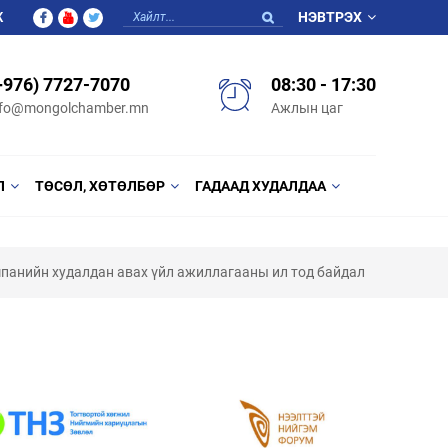
Ж
НЭВТРЭХ
+976) 7727-7070
08:30 - 17:30
nfo@mongolchamber.mn
Ажлын цаг
Л
ТӨСӨЛ, ХӨТӨЛБӨР
ГАДААД ХУДАЛДАА
мпанийн худалдан авах үйл ажиллагааны ил тод байдал