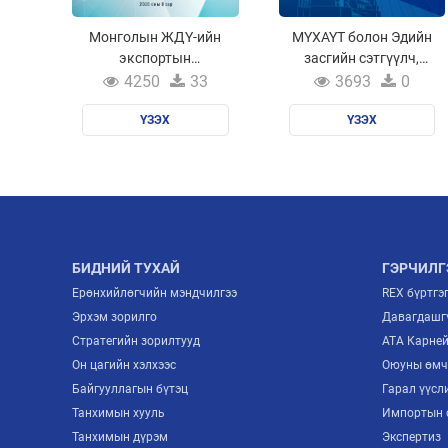
Монголын ЖДҮ-ийн
МҮХАҮТ болон Эдийн
экспортын
засгийн сэтгүүлч,
санхүүжилт /
шинжээчдийн
4250
33
3693
0
КОВИД-19 цар
клубээс хамтран
тахлын нөлөөллийг
ҮЗЭХ
зохион байгуулсан
ҮЗЭХ
бууруулах дунд
нийтлэлийн
хугацааны чадавхийг
уралдааны бүтээлүүд
хөгжүүлэх
хувилбарууд/
БИДНИЙ ТУХАЙ
ГЭРЧИЛГ
Ерөнхийлөгчийн мэндчилгээ
REX бүртгэ
Эрхэм зорилго
Давагдашгү
Стратегийн зорилтууд
ATA Карне
Он цагийн хэлхээс
Оюуны өмч
Байгууллагын бүтэц
Гарал үүсл
Танхимын хууль
Импортын 
Танхимын дүрэм
Экспертиз