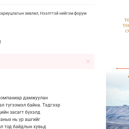
хариуцлагын зөвлөл, Нээлттэй нийгэм форум
8
 компаниар дамжуулан
ал түгээмэл байна. Тэдгээр
дийн засагт бүхэлд
аных нь үр ашгийг
ил тод байдлын хувьд