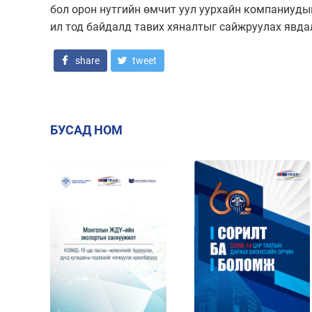
бол орон нутгийн өмчит уул уурхайн компаниуды
ил тод байдалд тавих хяналтыг сайжруулах явда
share
tweet
БУСАД НОМ