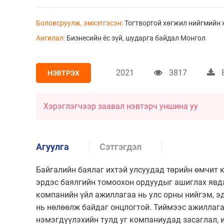
Боловсруулж, эмхэтгэсэн:
Тогтвортой хөгжил нийгмийн 
Ангилал:
Бизнесийн ёс зүй, шударга байдал
Монгол
2021
3817
НЭВТРЭХ
Хэрэглэгчээр заавал нэвтэрч уншина уу
Агуулга
Сэтгэгдэл
Байгалийн баялаг ихтэй улсуудад төрийн өмчит
эрдэс баялгийн томоохон ордуудыг ашиглах явд
компанийн үйл ажиллагаа нь улс орны нийгэм, э
нь нөлөөлж байдаг онцлогтой. Тиймээс ажиллага
нэмэгдүүлэхийн тулд уг компаниудад засаглал, 