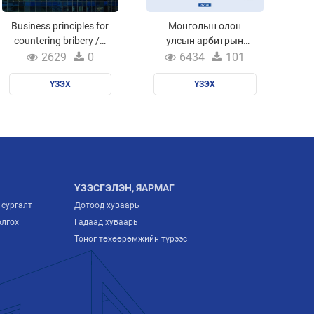
Business principles for
Монголын олон
countering bribery /A
улсын арбитрын
Multi Stakeholder
шийдвэрийн
2629
0
6434
101
Initiative led by
түүвэрлэсэн
Transparency
ҮЗЭХ
эмхэтгэл 2012-2019
ҮЗЭХ
International/
ҮЗЭСГЭЛЭН, ЯАРМАГ
 сургалт
Дотоод хуваарь
олгох
Гадаад хуваарь
Тоног төхөөрөмжийн түрээс