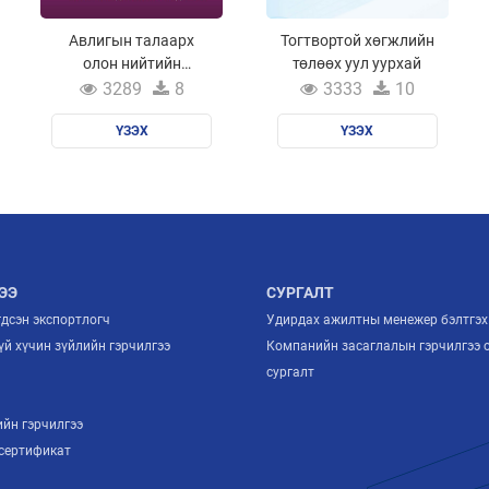
Авлигын талаарх
Тогтвортой хөгжлийн
олон нийтийн
төлөөх уул уурхай
ойлголт, мэдлэг
3289
8
3333
10
тогтоох судалгаа
ҮЗЭХ
ҮЗЭХ
ЭЭ
СУРГАЛТ
гдсэн экспортлогч
Удирдах ажилтны менежер бэлтгэх
й хүчин зүйлийн гэрчилгээ
Компанийн засаглалын гэрчилгээ 
й
сургалт
ийн гэрчилгээ
сертификат