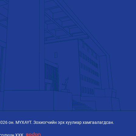
2026 он. МҮХАҮТ. Зохиогчийн эрх хуулиар хамгаалагдсан.
солушн ХХК