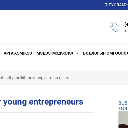
ТУСЛАМ
(
i
АРГА ХЭМЖЭЭ
МЭДЭЭ, МЭДЭЭЛЭЛ
БОДЛОГЫН ӨМГӨӨЛӨ
ntegrity toolkit for young entrepreneurs
or young entrepreneurs