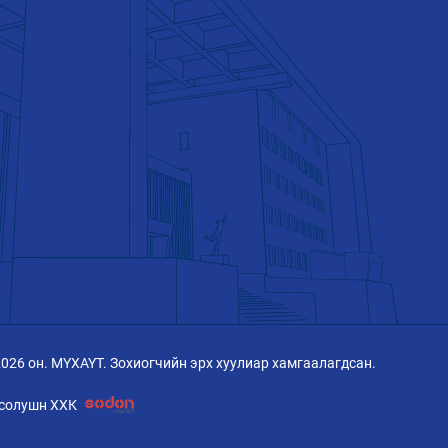
2026 он. МҮХАҮТ. Зохиогчийн эрх хуулиар хамгаалагдсан.
солушн ХХК