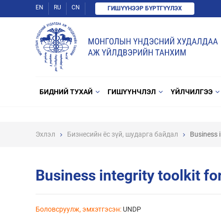
EN
RU
CN
ГИШҮҮНЭЭР БҮРТГҮҮЛЭХ
БИДНИЙ ТУХАЙ
ГИШҮҮНЧЛЭЛ
ҮЙЛЧИЛГЭЭ
Эхлэл
Бизнесийн ёс зүй, шударга байдал
Business i
Business integrity toolkit f
Боловсруулж, эмхэтгэсэн:
UNDP