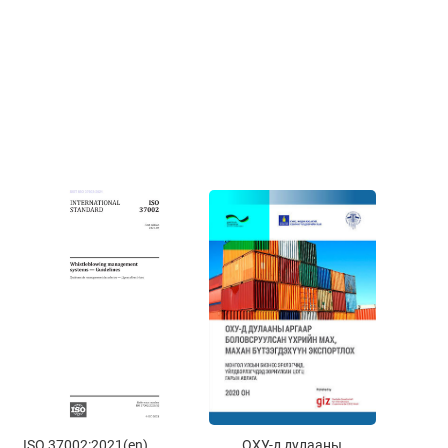
ISO 37002:2021(en)
ОХУ-д дулааны