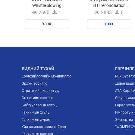
Whistle blowing
EITI reconciliation
Protection Legislation
report 2019
2690
1
2883
0
(WPL)
ҮЗЭХ
ҮЗЭХ
БИДНИЙ ТУХАЙ
ГЭРЧИЛГ
Ерөнхийлөгчийн мэндчилгээ
REX бүртгэ
Эрхэм зорилго
Давагдашгү
Стратегийн зорилтууд
ATA Карне
Он цагийн хэлхээс
Оюуны өмч
Байгууллагын бүтэц
Гарал үүсл
Танхимын хууль
Импортын 
Танхимын дүрэм
Экспертиз
Үйл ажиллагааны тайлан
“WOMEN OW
Танхимын шагнал