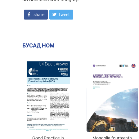
share
tweet
БУСАД НОМ
Good Practice in
Mongolia fourteenth