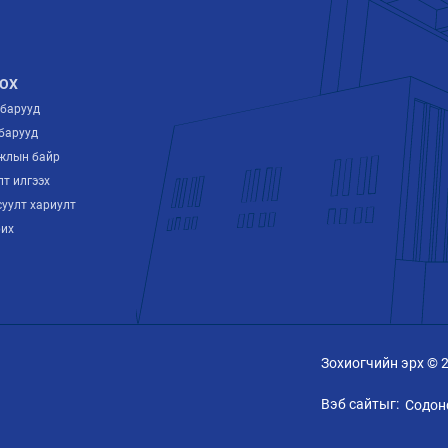
ОХ
лбарууд
барууд
ажлын байр
лт илгээх
суулт хариулт
рих
Зохиогчийн эрх © 
Вэб сайтыг:
Содон