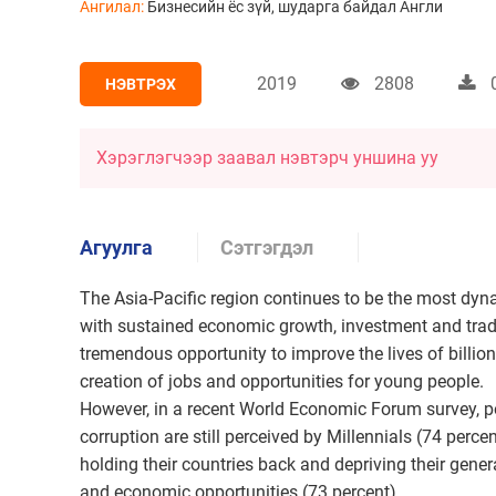
Ангилал:
Бизнесийн ёс зүй, шударга байдал
Англи
2019
2808
НЭВТРЭХ
Хэрэглэгчээр заавал нэвтэрч уншина уу
Агуулга
Сэтгэгдэл
The Asia-Pacific region continues to be the most dy
with sustained economic growth, investment and trad
tremendous opportunity to improve the lives of billio
creation of jobs and opportunities for young people.
However, in a recent World Economic Forum survey, 
corruption are still perceived by Millennials (74 perce
holding their countries back and depriving their generat
and economic opportunities (73 percent).