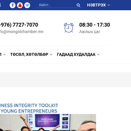
Ж
НЭВТРЭХ
+976) 7727-7070
08:30 - 17:30
nfo@mongolchamber.mn
Ажлын цаг
Л
ТӨСӨЛ, ХӨТӨЛБӨР
ГАДААД ХУДАЛДАА