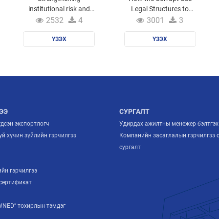
institutional risk and
Legal Structures to
integrity culture
Hide Stolen Assets and
2532
4
3001
3
What to Do About It
ҮЗЭХ
ҮЗЭХ
ЭЭ
СУРГАЛТ
гдсэн экспортлогч
Удирдах ажилтны менежер бэлтгэх
й хүчин зүйлийн гэрчилгээ
Компанийн засаглалын гэрчилгээ 
й
сургалт
ийн гэрчилгээ
сертификат
NED” тохирлын тэмдэг