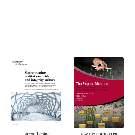
Strengthening
How the Corrupt Use