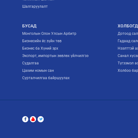
Шалгаруулалт
БУСАД
ХОЛБОГД
Монголын Олон Улсын Арбитр
Дотоод са
Бизнесийн ёс зүйн төв
Гадаад сал
Бизнес ба Хүний эрх
Нээлттэй 
Экспорт, импортын зөвлөх үйлчилгээ
Санал хүсэ
Судалгаа
Түгээмэл а
Цахим номын сан
Холбоо ба
Сурталчилгаа байршуулах