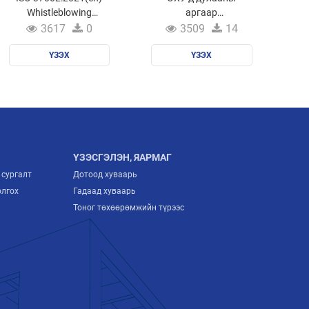
Whistleblowing
аргаар
management systems
боловсруулсан
3617
0
3509
14
— Guidelines
үхрийн мах, махан
ҮЗЭХ
бүтээгдэхүүн
ҮЗЭХ
экспортлох цогц
гарын авлага
ҮЗЭСГЭЛЭН, ЯАРМАГ
 сургалт
Дотоод хуваарь
олгох
Гадаад хуваарь
Тоног төхөөрөмжийн түрээс