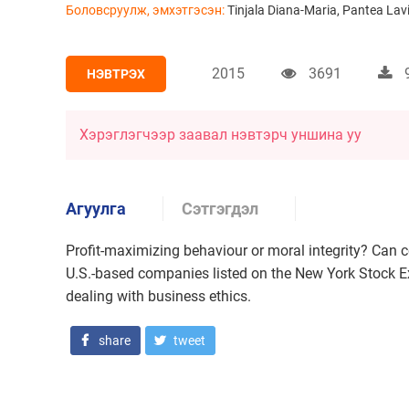
Боловсруулж, эмхэтгэсэн:
Tinjala Diana-Maria, Pantea Lav
2015
3691
НЭВТРЭХ
Хэрэглэгчээр заавал нэвтэрч уншина уу
Агуулга
Сэтгэгдэл
Profit-maximizing behaviour or moral integrity? Can
U.S.-based companies listed on the New York Stock 
dealing with business ethics.
share
tweet