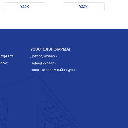
судалгаа 2018
ҮЗЭХ
ҮЗЭХ
ҮЗЭСГЭЛЭН, ЯАРМАГ
 сургалт
Дотоод хуваарь
олгох
Гадаад хуваарь
Тоног төхөөрөмжийн түрээс