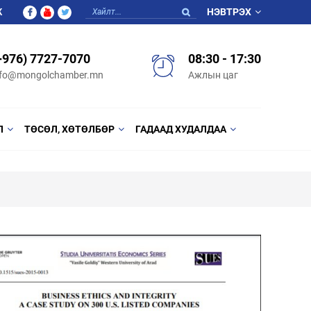
Ж
НЭВТРЭХ
+976) 7727-7070
08:30 - 17:30
nfo@mongolchamber.mn
Ажлын цаг
Л
ТӨСӨЛ, ХӨТӨЛБӨР
ГАДААД ХУДАЛДАА