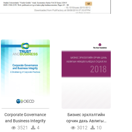
Corporate Governance
Бизнес эрхлэлтийн
and Business Integrity
орчин дахь Авлигын
нөхцөл байдлын
3521
4
3012
10