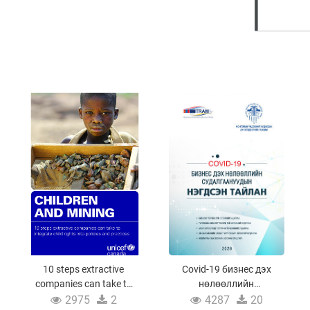
10 steps extractive
Covid-19 бизнес дэх
companies can take to
нөлөөллийн
integrate child rights
судалгаануудын
2975
2
4287
20