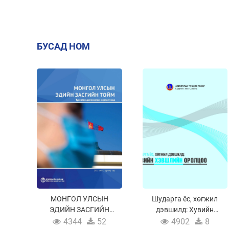
БУСАД НОМ
МОНГОЛ УЛСЫН
Шударга ёс, хөгжил
ЭДИЙН ЗАСГИЙН
дэвшилд: Хувийн
ТОЙМ
хэвшлийн оролцоо
4344
52
4902
8