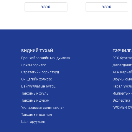
ҮЗЭХ
ҮЗЭХ
БИДНИЙ ТУХАЙ
ГЭРЧИЛГ
Ерөнхийлөгчийн мэндчилгээ
REX бүртгэ
Эрхэм зорилго
Давагдашгү
Стратегийн зорилтууд
ATA Карне
Он цагийн хэлхээс
Оюуны өмч
Байгууллагын бүтэц
Гарал үүсл
Танхимын хууль
Импортын 
Танхимын дүрэм
Экспертиз
Үйл ажиллагааны тайлан
“WOMEN OW
Танхимын шагнал
Шалгаруулалт