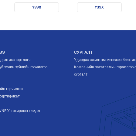
into policies and
нэгдсэн тайлан
practices
ҮЗЭХ
ҮЗЭХ
ЭЭ
СУРГАЛТ
гдсэн экспортлогч
Удирдах ажилтны менежер бэлтгэх
й хүчин зүйлийн гэрчилгээ
Компанийн засаглалын гэрчилгээ 
й
сургалт
ийн гэрчилгээ
сертификат
NED” тохирлын тэмдэг