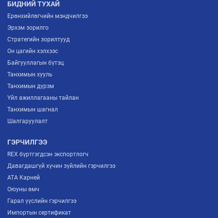
БИДНИЙ ТУХАЙ
Ерөнхийлөгчийн мэндчилгээ
Эрхэм зорилго
Стратегийн зорилтууд
Он цагийн хэлхээс
Байгууллагын бүтэц
Танхимын хууль
Танхимын дүрэм
Үйл ажиллагааны тайлан
Танхимын шагнал
Шалгаруулалт
ГЭРЧИЛГЭЭ
REX бүртгэгдсэн экспортлогч
Давагдашгүй хүчин зүйлийн гэрчилгээ
ATA Карней
Оюуны өмч
Гарал үүслийн гэрчилгээ
Импортын сертификат