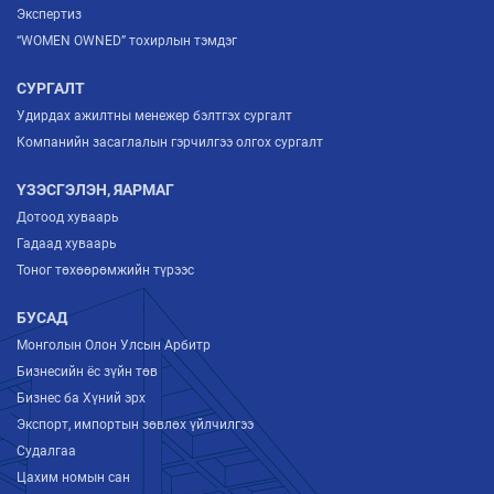
Экспертиз
“WOMEN OWNED” тохирлын тэмдэг
СУРГАЛТ
Удирдах ажилтны менежер бэлтгэх сургалт
Компанийн засаглалын гэрчилгээ олгох сургалт
ҮЗЭСГЭЛЭН, ЯАРМАГ
Дотоод хуваарь
Гадаад хуваарь
Тоног төхөөрөмжийн түрээс
БУСАД
Монголын Олон Улсын Арбитр
Бизнесийн ёс зүйн төв
Бизнес ба Хүний эрх
Экспорт, импортын зөвлөх үйлчилгээ
Судалгаа
Цахим номын сан