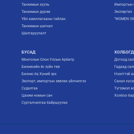
Танхимын хууль
Импортын 
Танхимын дүрэм
Экспертиз
Үйл ажиллагааны тайлан
“WOMEN OW
Танхимын шагнал
Шалгаруулалт
БУСАД
ХОЛБОГД
Монголын Олон Улсын Арбитр
Дотоод са
Бизнесийн ёс зүйн төв
Гадаад сал
Бизнес ба Хүний эрх
Нээлттэй 
Экспорт, импортын зөвлөх үйлчилгээ
Санал хүсэ
Судалгаа
Түгээмэл а
Цахим номын сан
Холбоо ба
Сурталчилгаа байршуулах