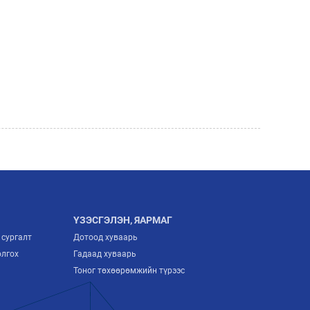
ҮЗЭСГЭЛЭН, ЯАРМАГ
 сургалт
Дотоод хуваарь
олгох
Гадаад хуваарь
Тоног төхөөрөмжийн түрээс