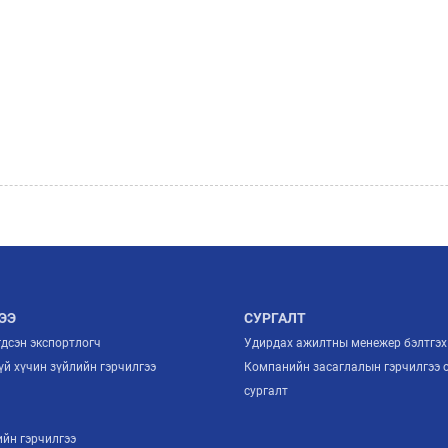
ЭЭ
СУРГАЛТ
гдсэн экспортлогч
Удирдах ажилтны менежер бэлтгэх
й хүчин зүйлийн гэрчилгээ
Компанийн засаглалын гэрчилгээ 
й
сургалт
ийн гэрчилгээ