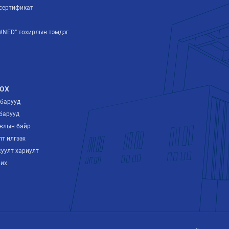
сертификат
NED” тохирлын тэмдэг
ОХ
лбарууд
барууд
ажлын байр
лт илгээх
суулт хариулт
рих