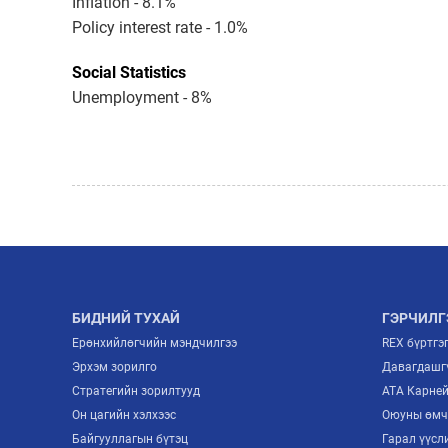
Inflation - 8.1%
Policy interest rate - 1.0%
Social Statistics
Unemployment - 8%
БИДНИЙ ТУХАЙ
ГЭРЧИЛГ
Ерөнхийлөгчийн мэндчилгээ
REX бүртгэ
Эрхэм зорилго
Давагдашгү
Стратегийн зорилтууд
ATA Карне
Он цагийн хэлхээс
Оюуны өмч
Байгууллагын бүтэц
Гарал үүсл