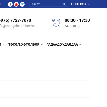
Ж
НЭВТРЭХ
+976) 7727-7070
08:30 - 17:30
nfo@mongolchamber.mn
Ажлын цаг
Л
ТӨСӨЛ, ХӨТӨЛБӨР
ГАДААД ХУДАЛДАА