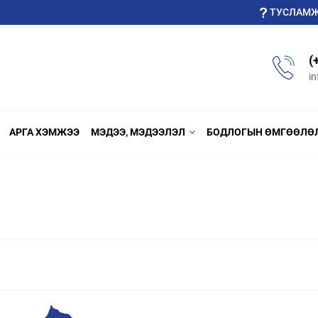
ТУСЛАМ
(
i
АРГА ХЭМЖЭЭ
МЭДЭЭ, МЭДЭЭЛЭЛ
БОДЛОГЫН ӨМГӨӨЛӨ