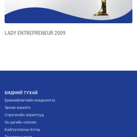
LADY ENTREPRENEUR 2009
БИДНИЙ ТУХАЙ
Ерөнхийлөгчийн мэндчилгээ
Эрхэм зорилго
Стратегийн зорилтууд
Он цагийн хэлхээс
Байгууллагын бүтэц
Танхимын хууль