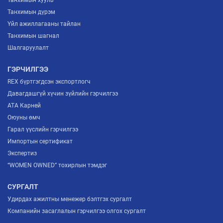
Танхимын дүрэм
Үйл ажиллагааны тайлан
Танхимын шагнал
Шалгаруулалт
ГЭРЧИЛГЭЭ
REX бүртгэгдсэн экспортлогч
Давагдашгүй хүчин зүйлийн гэрчилгээ
ATA Карней
Оюуны өмч
Гарал үүслийн гэрчилгээ
Импортын сертификат
Экспертиз
“WOMEN OWNED” тохирлын тэмдэг
СУРГАЛТ
Удирдах ажилтны менежер бэлтгэх сургалт
Компанийн засаглалын гэрчилгээ олгох сургалт