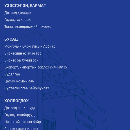
ҮЗЭСГЭЛЭН, ЯАРМАГ
Дотоод хуваарь
Гадаад хуваарь
Тоног төхөөрөмжийн түрээс
БУСАД
Монголын Олон Улсын Арбитр
Бизнесийн ёс зүйн төв
Бизнес ба Хүний эрх
Экспорт, импортын зөвлөх үйлчилгээ
Судалгаа
Цахим номын сан
Сурталчилгаа байршуулах
ХОЛБОГДОХ
Дотоод салбарууд
Гадаад салбарууд
Нээлттэй ажлын байр
Санал хүсэлт илгээх