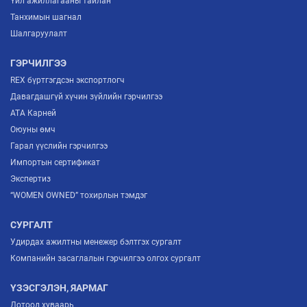
Үйл ажиллагааны тайлан
Танхимын шагнал
Шалгаруулалт
ГЭРЧИЛГЭЭ
REX бүртгэгдсэн экспортлогч
Давагдашгүй хүчин зүйлийн гэрчилгээ
ATA Карней
Оюуны өмч
Гарал үүслийн гэрчилгээ
Импортын сертификат
Экспертиз
“WOMEN OWNED” тохирлын тэмдэг
СУРГАЛТ
Удирдах ажилтны менежер бэлтгэх сургалт
Компанийн засаглалын гэрчилгээ олгох сургалт
ҮЗЭСГЭЛЭН, ЯАРМАГ
Дотоод хуваарь