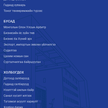
Гадаад хуваарь
Тоног төхөөрөмжийн түрээс
БУСАД
Монголын Олон Улсын Арбитр
Бизнесийн ёс зүйн төв
Бизнес ба Хүний эрх
Экспорт, импортын зөвлөх үйлчилгээ
Судалгаа
Цахим номын сан
Сурталчилгаа байршуулах
ХОЛБОГДОХ
Дотоод салбарууд
Гадаад салбарууд
Нээлттэй ажлын байр
Санал хүсэлт илгээх
Түгээмэл асуулт хариулт
Холбоо барих