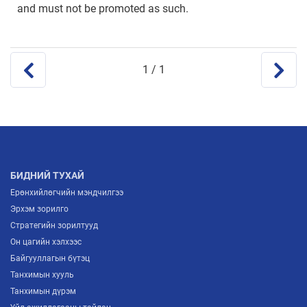
and must not be promoted as such.
1
/ 1
БИДНИЙ ТУХАЙ
Ерөнхийлөгчийн мэндчилгээ
Эрхэм зорилго
Стратегийн зорилтууд
Он цагийн хэлхээс
Байгууллагын бүтэц
Танхимын хууль
Танхимын дүрэм