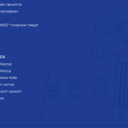
ийн гэрчилгээ
сертификат
NED” тохирлын тэмдэг
ОХ
лбарууд
барууд
ажлын байр
лт илгээх
суулт хариулт
рих