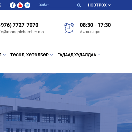
Ж
НЭВТРЭХ
+976) 7727-7070
08:30 - 17:30
nfo@mongolchamber.mn
Ажлын цаг
Л
ТӨСӨЛ, ХӨТӨЛБӨР
ГАДААД ХУДАЛДАА