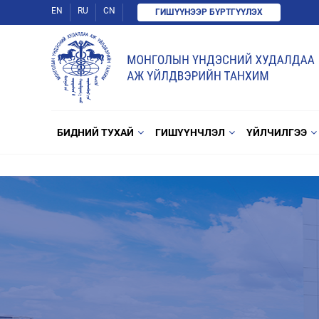
EN
RU
CN
ГИШҮҮНЭЭР БҮРТГҮҮЛЭХ
БИДНИЙ ТУХАЙ
ГИШҮҮНЧЛЭЛ
ҮЙЛЧИЛГЭЭ