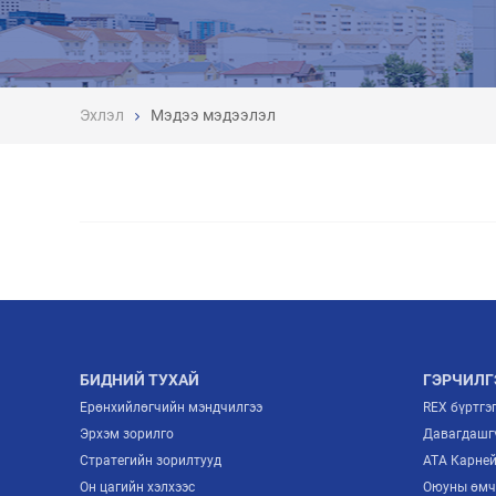
Эхлэл
Мэдээ мэдээлэл
БИДНИЙ ТУХАЙ
ГЭРЧИЛГ
Ерөнхийлөгчийн мэндчилгээ
REX бүртгэ
Эрхэм зорилго
Давагдашгү
Стратегийн зорилтууд
ATA Карне
Он цагийн хэлхээс
Оюуны өмч