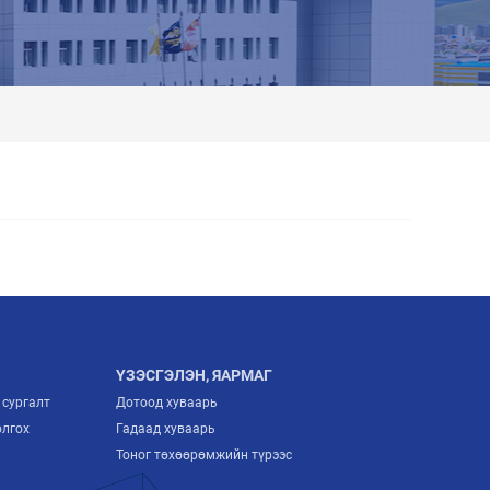
ҮЗЭСГЭЛЭН, ЯАРМАГ
 сургалт
Дотоод хуваарь
олгох
Гадаад хуваарь
Тоног төхөөрөмжийн түрээс