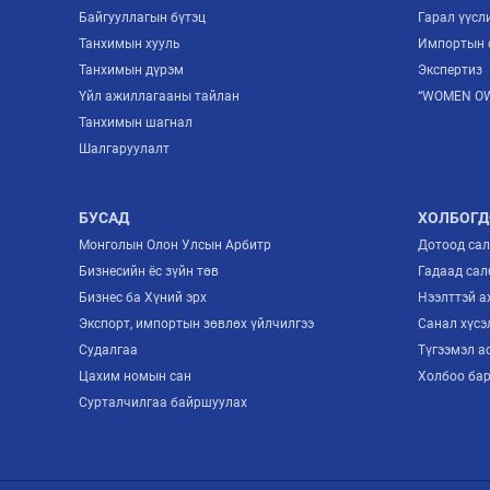
Байгууллагын бүтэц
Гарал үүсл
Танхимын хууль
Импортын 
Танхимын дүрэм
Экспертиз
Үйл ажиллагааны тайлан
“WOMEN OW
Танхимын шагнал
Шалгаруулалт
БУСАД
ХОЛБОГД
Монголын Олон Улсын Арбитр
Дотоод са
Бизнесийн ёс зүйн төв
Гадаад сал
Бизнес ба Хүний эрх
Нээлттэй 
Экспорт, импортын зөвлөх үйлчилгээ
Санал хүсэ
Судалгаа
Түгээмэл а
Цахим номын сан
Холбоо ба
Сурталчилгаа байршуулах