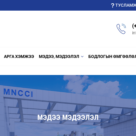
ТУСЛАМ
(
i
АРГА ХЭМЖЭЭ
МЭДЭЭ, МЭДЭЭЛЭЛ
БОДЛОГЫН ӨМГӨӨЛӨ
МЭДЭЭ МЭДЭЭЛЭЛ