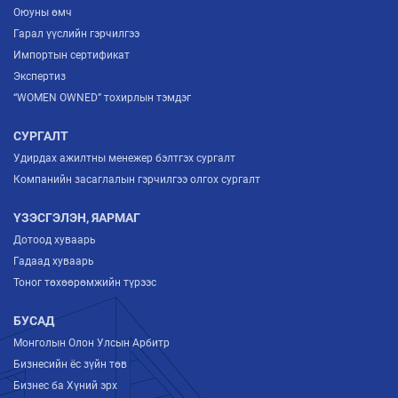
Оюуны өмч
Гарал үүслийн гэрчилгээ
Импортын сертификат
Экспертиз
“WOMEN OWNED” тохирлын тэмдэг
СУРГАЛТ
Удирдах ажилтны менежер бэлтгэх сургалт
Компанийн засаглалын гэрчилгээ олгох сургалт
ҮЗЭСГЭЛЭН, ЯАРМАГ
Дотоод хуваарь
Гадаад хуваарь
Тоног төхөөрөмжийн түрээс
БУСАД
Монголын Олон Улсын Арбитр
Бизнесийн ёс зүйн төв
Бизнес ба Хүний эрх