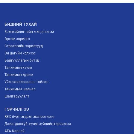
БИДНИЙ ТУХАЙ
Ерөнхийлөгчийн мэндчилгээ
Эрхэм зорилго
Стратегийн зорилтууд
Он цагийн хэлхээс
Байгууллагын бүтэц
Танхимын хууль
Танхимын дүрэм
Үйл ажиллагааны тайлан
Танхимын шагнал
Шалгаруулалт
ГЭРЧИЛГЭЭ
REX бүртгэгдсэн экспортлогч
Давагдашгүй хүчин зүйлийн гэрчилгээ
ATA Карней