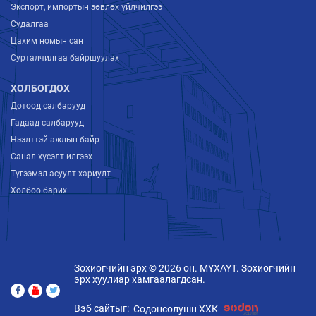
Экспорт, импортын зөвлөх үйлчилгээ
Судалгаа
Цахим номын сан
Сурталчилгаа байршуулах
ХОЛБОГДОХ
Дотоод салбарууд
Гадаад салбарууд
Нээлттэй ажлын байр
Санал хүсэлт илгээх
Түгээмэл асуулт хариулт
Холбоо барих
Зохиогчийн эрх © 2026 он. МҮХАҮТ. Зохиогчийн
эрх хуулиар хамгаалагдсан.
Вэб сайтыг:
Содонсолушн ХХК