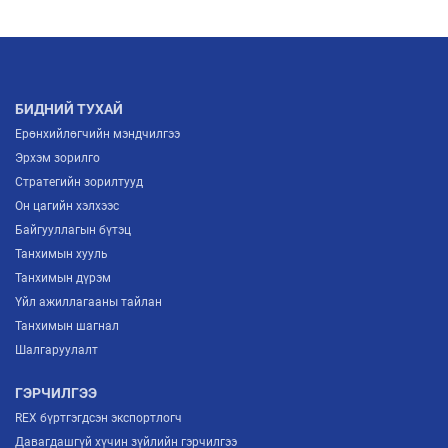
БИДНИЙ ТУХАЙ
Ерөнхийлөгчийн мэндчилгээ
Эрхэм зорилго
Стратегийн зорилтууд
Он цагийн хэлхээс
Байгууллагын бүтэц
Танхимын хууль
Танхимын дүрэм
Үйл ажиллагааны тайлан
Танхимын шагнал
Шалгаруулалт
ГЭРЧИЛГЭЭ
REX бүртгэгдсэн экспортлогч
Давагдашгүй хүчин зүйлийн гэрчилгээ