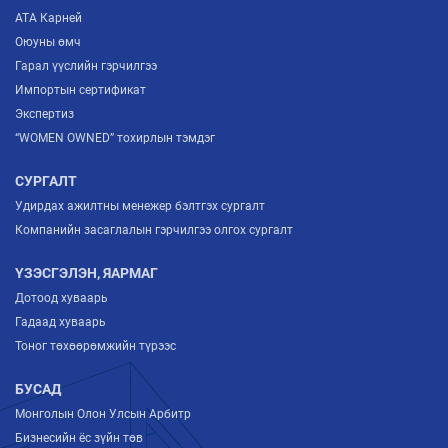
ATA Карней
Оюуны өмч
Гарал үүслийн гэрчилгээ
Импортын сертификат
Экспертиз
“WOMEN OWNED” тохирлын тэмдэг
СУРГАЛТ
Удирдах ажилтны менежер бэлтгэх сургалт
Компанийн засаглалын гэрчилгээ олгох сургалт
ҮЗЭСГЭЛЭН, ЯАРМАГ
Дотоод хуваарь
Гадаад хуваарь
Тоног төхөөрөмжийн түрээс
БУСАД
Монголын Олон Улсын Арбитр
Бизнесийн ёс зүйн төв