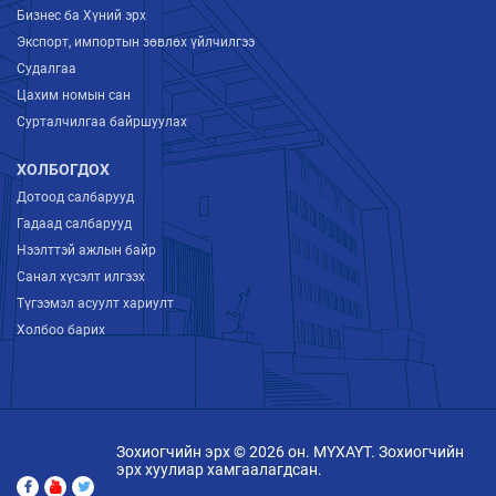
Бизнес ба Хүний эрх
Экспорт, импортын зөвлөх үйлчилгээ
Судалгаа
Цахим номын сан
Сурталчилгаа байршуулах
ХОЛБОГДОХ
Дотоод салбарууд
Гадаад салбарууд
Нээлттэй ажлын байр
Санал хүсэлт илгээх
Түгээмэл асуулт хариулт
Холбоо барих
Зохиогчийн эрх © 2026 он. МҮХАҮТ. Зохиогчийн
эрх хуулиар хамгаалагдсан.