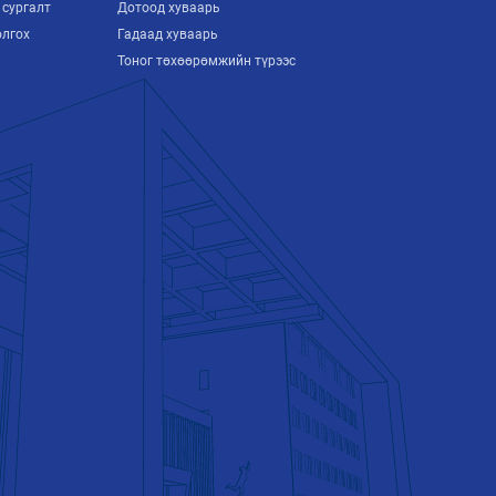
 сургалт
Дотоод хуваарь
олгох
Гадаад хуваарь
Тоног төхөөрөмжийн түрээс