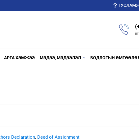
ТУСЛАМ
(
i
АРГА ХЭМЖЭЭ
МЭДЭЭ, МЭДЭЭЛЭЛ
БОДЛОГЫН ӨМГӨӨЛӨ
thors Declaration
,
Deed of Assignment