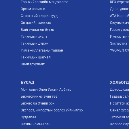
Ерөнхийлөгчийн мэндчилгээ
REX бүртгэ
Эрхэм зорилго
Давагдашгү
Стратегийн зорилтууд
ATA Карне
Он цагийн хэлхээс
Оюуны өмч
Байгууллагын бүтэц
Гарал үүсл
Танхимын хууль
Импортын 
Танхимын дүрэм
Экспертиз
Үйл ажиллагааны тайлан
“WOMEN OW
Танхимын шагнал
Шалгаруулалт
БУСАД
ХОЛБОГД
Монголын Олон Улсын Арбитр
Дотоод са
Бизнесийн ёс зүйн төв
Гадаад сал
Бизнес ба Хүний эрх
Нээлттэй 
Экспорт, импортын зөвлөх үйлчилгээ
Санал хүсэ
Судалгаа
Түгээмэл а
Цахим номын сан
Холбоо ба