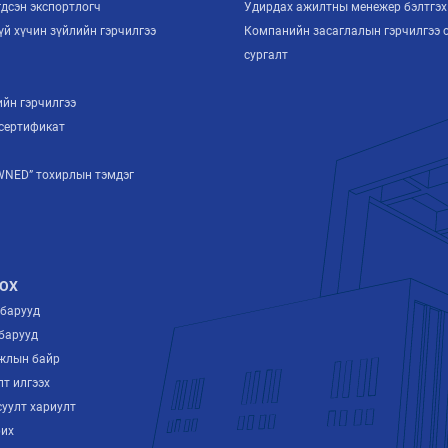
гдсэн экспортлогч
Удирдах ажилтны менежер бэлтгэх
й хүчин зүйлийн гэрчилгээ
Компанийн засаглалын гэрчилгээ 
й
сургалт
ийн гэрчилгээ
сертификат
NED” тохирлын тэмдэг
ОХ
лбарууд
барууд
ажлын байр
лт илгээх
суулт хариулт
рих