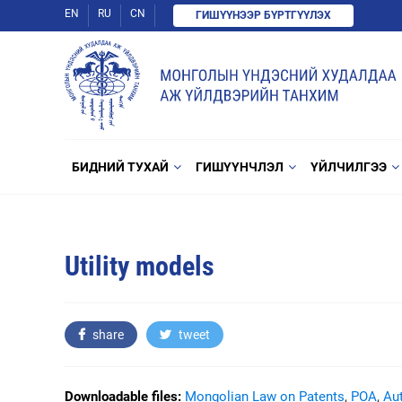
EN
RU
CN
ГИШҮҮНЭЭР БҮРТГҮҮЛЭХ
БИДНИЙ ТУХАЙ
ГИШҮҮНЧЛЭЛ
ҮЙЛЧИЛГЭЭ
Utility models
share
tweet
Downloadable files:
Mongolian Law on Patents
,
POA
,
Au