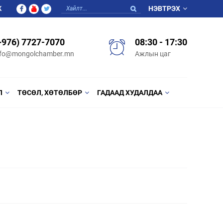
Ж
НЭВТРЭХ
+976) 7727-7070
08:30 - 17:30
nfo@mongolchamber.mn
Ажлын цаг
Л
ТӨСӨЛ, ХӨТӨЛБӨР
ГАДААД ХУДАЛДАА