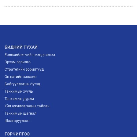
БИДНИЙ ТУХАЙ
Ерөнхийлөгчийн мэндчилгээ
Эрхэм зорилго
Стратегийн зорилтууд
Он цагийн хэлхээс
Байгууллагын бүтэц
Танхимын хууль
Танхимын дүрэм
Үйл ажиллагааны тайлан
Танхимын шагнал
Шалгаруулалт
ГЭРЧИЛГЭЭ