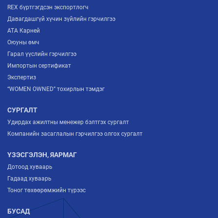
REX бүртгэгдсэн экспортлогч
Давагдашгүй хүчин зүйлийн гэрчилгээ
ATA Карней
Оюуны өмч
Гарал үүслийн гэрчилгээ
Импортын сертификат
Экспертиз
“WOMEN OWNED” тохирлын тэмдэг
СУРГАЛТ
Удирдах ажилтны менежер бэлтгэх сургалт
Компанийн засаглалын гэрчилгээ олгох сургалт
ҮЗЭСГЭЛЭН, ЯАРМАГ
Дотоод хуваарь
Гадаад хуваарь
Тоног төхөөрөмжийн түрээс
БУСАД