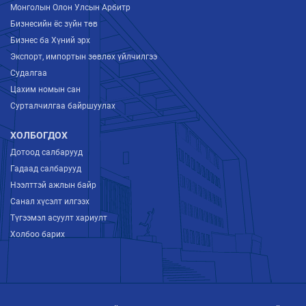
Монголын Олон Улсын Арбитр
Бизнесийн ёс зүйн төв
Бизнес ба Хүний эрх
Экспорт, импортын зөвлөх үйлчилгээ
Судалгаа
Цахим номын сан
Сурталчилгаа байршуулах
ХОЛБОГДОХ
Дотоод салбарууд
Гадаад салбарууд
Нээлттэй ажлын байр
Санал хүсэлт илгээх
Түгээмэл асуулт хариулт
Холбоо барих