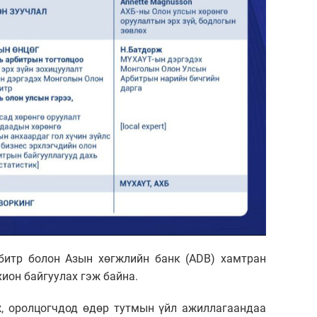
итр болон Азын хөгжлийн банк (ADB) хамтран
ион байгуулах гэж байна.
ж, оролцогчдод өдөр тутмын үйл ажиллагаандаа