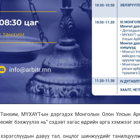
Танхим, МҮХАҮТ-ын дэргэдэх Монголын Олон Улсын Арб
сийг бэхжүүлэх нь” сэдэвт хагас өдрийн арга хэмжээг зох
 хэрэгслүүдын давуу тал, онцлог шинжүүдийг танилцуул