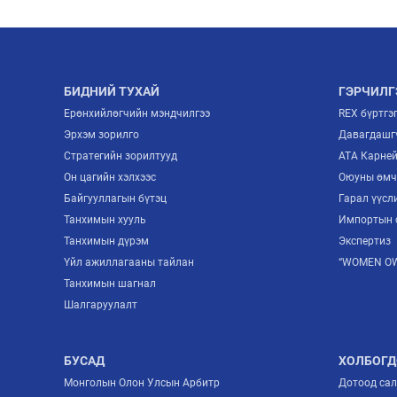
БИДНИЙ ТУХАЙ
ГЭРЧИЛГ
Ерөнхийлөгчийн мэндчилгээ
REX бүртгэ
Эрхэм зорилго
Давагдашгү
Стратегийн зорилтууд
ATA Карне
Он цагийн хэлхээс
Оюуны өмч
Байгууллагын бүтэц
Гарал үүсл
Танхимын хууль
Импортын 
Танхимын дүрэм
Экспертиз
Үйл ажиллагааны тайлан
“WOMEN OW
Танхимын шагнал
Шалгаруулалт
БУСАД
ХОЛБОГД
Монголын Олон Улсын Арбитр
Дотоод са