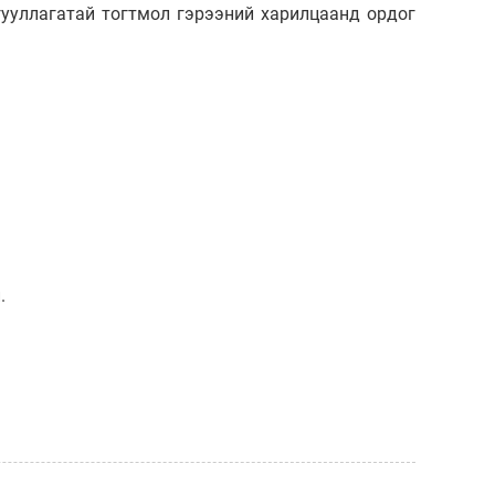
ууллагатай тогтмол гэрээний харилцаанд ордог
.