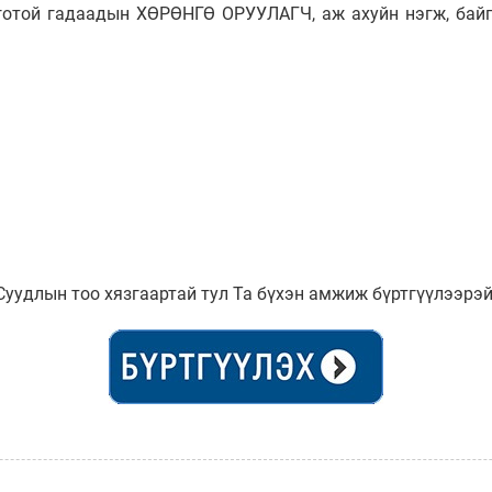
готой гадаадын ХӨРӨНГӨ ОРУУЛАГЧ, аж ахуйн нэгж, байг
Суудлын тоо хязгаартай тул Та бүхэн амжиж бүртгүүлээрэй