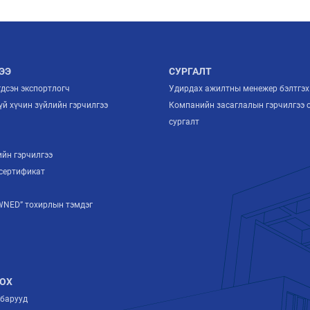
ЭЭ
СУРГАЛТ
гдсэн экспортлогч
Удирдах ажилтны менежер бэлтгэх
й хүчин зүйлийн гэрчилгээ
Компанийн засаглалын гэрчилгээ 
й
сургалт
ийн гэрчилгээ
сертификат
NED” тохирлын тэмдэг
ОХ
лбарууд