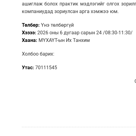
ашиглаж болох практик мэдлэгийг олгох зорил
компаниудад зориулсан арга хэмжээ юм.
Төлбөр:
Үнэ төлбөргүй
Хэзээ:
2026 оны 6 дугаар сарын 24 /08:30-11:30/
Хаана:
МҮХАҮТ-ын Их Танхим
Холбоо барих:
Утас:
70111545