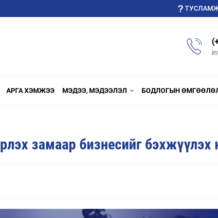
ТУСЛАМ
(
i
АРГА ХЭМЖЭЭ
МЭДЭЭ, МЭДЭЭЛЭЛ
БОДЛОГЫН ӨМГӨӨЛӨ
рлэх замаар бизнесийг бэхжүүлэх 