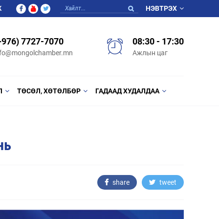
Ж
НЭВТРЭХ
+976) 7727-7070
08:30 - 17:30
nfo@mongolchamber.mn
Ажлын цаг
Л
ТӨСӨЛ, ХӨТӨЛБӨР
ГАДААД ХУДАЛДАА
нь
share
tweet