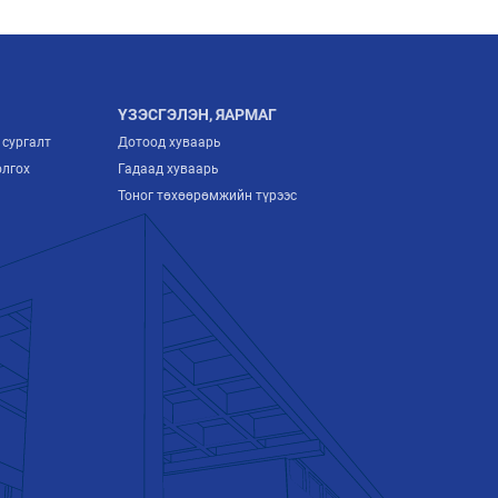
ҮЗЭСГЭЛЭН, ЯАРМАГ
 сургалт
Дотоод хуваарь
олгох
Гадаад хуваарь
Тоног төхөөрөмжийн түрээс