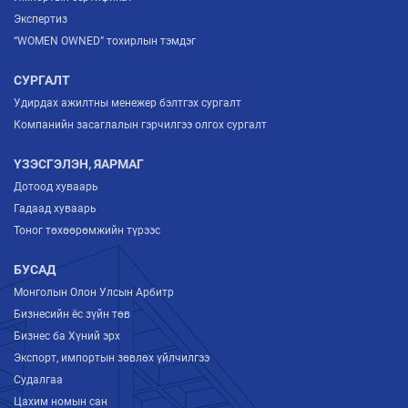
Экспертиз
“WOMEN OWNED” тохирлын тэмдэг
СУРГАЛТ
Удирдах ажилтны менежер бэлтгэх сургалт
Компанийн засаглалын гэрчилгээ олгох сургалт
ҮЗЭСГЭЛЭН, ЯАРМАГ
Дотоод хуваарь
Гадаад хуваарь
Тоног төхөөрөмжийн түрээс
БУСАД
Монголын Олон Улсын Арбитр
Бизнесийн ёс зүйн төв
Бизнес ба Хүний эрх
Экспорт, импортын зөвлөх үйлчилгээ
Судалгаа
Цахим номын сан