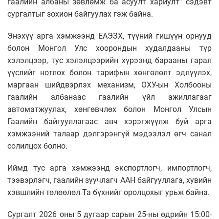
гаалийн албаны зөвлөмж ба асуулт хариулт” сэдэвт
сургалтыг зохион байгуулах гэж байна.
Энэхүү арга хэмжээнд ЕАЭЗХ, түүний гишүүн орнууд
болон Монгол Улс хоорондын худалдааны түр
хэлэлцээр, тус хэлэлцээрийн хүрээнд барааны гарал
үүслийг нотлох болон тарифын хөнгөлөлт эдлүүлэх,
маргаан шийдвэрлэх механизм, ОХУ-ын Холбооны
гаалийн албанаас гаалийн үйл ажиллагааг
автоматжуулах, хөнгөвчлөх болон Монгол Улсын
Гаалийн байгууллагаас авч хэрэгжүүлж буй арга
хэмжээний талаар дэлгэрэнгүй мэдээлэл өгч санал
солилцох болно.
Иймд тус арга хэмжээнд экспортлогч, импортлогч,
тээвэрлэгч, гаалийн зуучлагч ААН байгууллага, хувийн
хэвшлийн төлөөлөл Та бүхнийг оролцохыг урьж байна.
Сургалт 2026 оны 5 дугаар сарын 25-ны өдрийн 15:00-