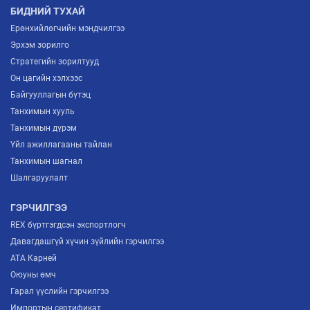
БИДНИЙ ТУХАЙ
Ерөнхийлөгчийн мэндчилгээ
Эрхэм зорилго
Стратегийн зорилтууд
Он цагийн хэлхээс
Байгууллагын бүтэц
Танхимын хууль
Танхимын дүрэм
Үйл ажиллагааны тайлан
Танхимын шагнал
Шалгаруулалт
ГЭРЧИЛГЭЭ
REX бүртгэгдсэн экспортлогч
Давагдашгүй хүчин зүйлийн гэрчилгээ
ATA Карней
Оюуны өмч
Гарал үүслийн гэрчилгээ
Импортын сертификат