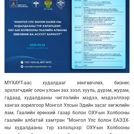
МҮХАҮТ-аас худалдааг хөнгөвчлөх, бизнес
эрхлэгчдийг олон улсын зах зээл, хууль, дүрэм, журам,
гадаад худалдааны чиглэлийн мэдээ, мэдээллээр
хангах зорилгоор Монгол Улсын Эдийн засаг хөгжлийн
яам, Гаалийн ерөнхий газар болон ОХУ-ын Холбооны
гаалийн албатай хамтран “Монгол Улс болон ЕАЭЗХ-
ны худалдааны түр хэлэлцээр: ОХУ-ын Холбооны