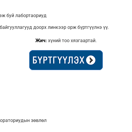
эж буй лабортаориуд
 байгууллагууд доорх линкээр орж бүртгүүлнэ үү.
Жич:
хүний тоо хязгаартай.
ораториудын зөвлөл