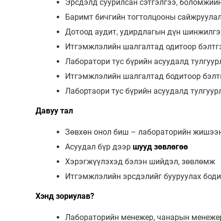
Эрсдэлд суурилсан сэтгэлгээ, боломжий
Баримт бичгийн тогтолцооны сайжруула
Дотоод аудит, удирдлагын дүн шинжилгэ
Итгэмжлэлийн шалгалтад одитоор бэлтгэ
Лаборатори тус бүрийн асуудалд тулгуу
Итгэмжлэлийн шалгалтад бодитоор бэлтг
Лабортаори тус бүрийн асуудалд тулгуу
Давуу тал
Зөвхөн онол биш – лабораторийн жишээ
Асуудал бүр дээр
шууд зөвлөгөө
Хэрэгжүүлэхэд бэлэн шийдэл, зөвлөмж
Итгэмжлэлийн эрсдэлийг бууруулах бод
Хэнд зориулав?
Лабораторийн менежер, чанарын менеже