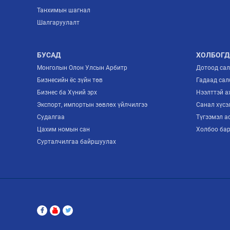
Танхимын шагнал
Шалгаруулалт
БУСАД
ХОЛБОГД
Монголын Олон Улсын Арбитр
Дотоод са
Бизнесийн ёс зүйн төв
Гадаад сал
Бизнес ба Хүний эрх
Нээлттэй 
Экспорт, импортын зөвлөх үйлчилгээ
Санал хүсэ
Судалгаа
Түгээмэл а
Цахим номын сан
Холбоо ба
Сурталчилгаа байршуулах