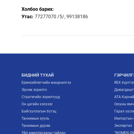
Холбоо барих:
Утас:
77277070 /5/, 99138186
БИДНИЙ ТУХАЙ
ГЭРЧИЛГ
Ерөнхийлөгчийн мэндчилгээ
REX бүртгэ
Эрхэм зорилго
Давагдашгү
Стратегийн зорилтууд
ATA Карне
Он цагийн хэлхээс
Оюуны өмч
Байгууллагын бүтэц
Гарал үүсл
Танхимын хууль
Импортын 
Танхимын дүрэм
Экспертиз
Үйл ажиллагааны тайлан
“WOMEN OW