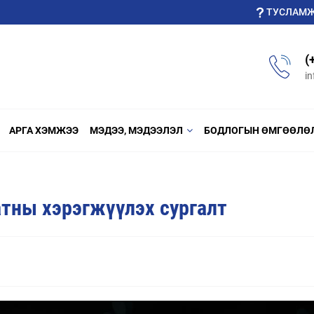
ТУСЛАМ
(
i
АРГА ХЭМЖЭЭ
МЭДЭЭ, МЭДЭЭЛЭЛ
БОДЛОГЫН ӨМГӨӨЛӨ
атны хэрэгжүүлэх сургалт