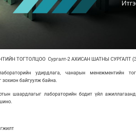
НТИЙН ТОГТОЛЦОО Сургалт-2 АХИСАН ШАТНЫ СУРГАЛТ (Зө
абораторийн удирдлага, чанарын менежментийн тогт
 зохион байгуулж байна.
ртын шаардлагыг лабораторийн бодит үйл ажиллагаанд 
шино.
эгжилт