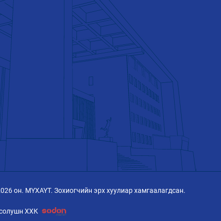
2026 он. МҮХАҮТ. Зохиогчийн эрх хуулиар хамгаалагдсан.
солушн ХХК