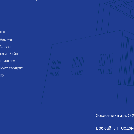
ОХ
лбарууд
барууд
ажлын байр
лт илгээх
суулт хариулт
рих
Зохиогчийн эрх © 
Вэб сайтыг:
Содон