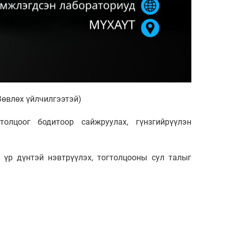
влөх үйлчилгээтэй)
олцоог бодитоор сайжруулах, гүнзгийрүүлэн
үр дүнтэй нэвтрүүлэх, тогтолцооны сул талыг