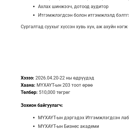
Ахлах шинжээч, дотоод аудитор
Итгэмжлэгдсэн болон итгэмжлэлд бэлтг
Сургалтад суухыг хүссэн хувь хүн, аж ахуйн нэгж
Хэзээ:
2026.04.20-22 ны өдрүүдэд
Хаана:
МҮХАҮТ-ын 203 тоот өрөө
Төлбөр:
510,000 төгрөг
Зохион байгуулагч:
МҮХАҮТ-ын дэргэдэх Итгэмжлэгдсэн лаб
МҮХАҮТ-ын Бизнес академи