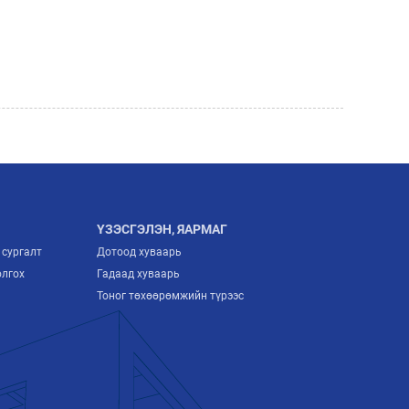
ҮЗЭСГЭЛЭН, ЯАРМАГ
 сургалт
Дотоод хуваарь
олгох
Гадаад хуваарь
Тоног төхөөрөмжийн түрээс