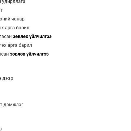
н удирдлага
лт
эний чанар
х арга барил
рласан
зөвлөх үйлчилгээ
эх арга барил
рлсан
зөвлөх үйлчилгээ
н дээр
ит дэмжлэг
р