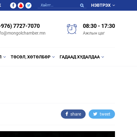
Ж
НЭВТРЭХ
+976) 7727-7070
08:30 - 17:30
nfo@mongolchamber.mn
Ажлын цаг
Л
ТӨСӨЛ, ХӨТӨЛБӨР
ГАДААД ХУДАЛДАА
share
tweet