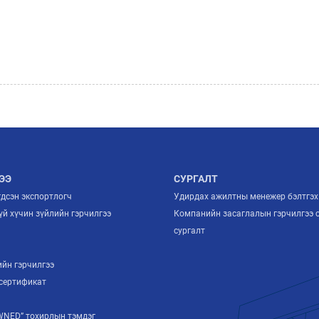
ЭЭ
СУРГАЛТ
гдсэн экспортлогч
Удирдах ажилтны менежер бэлтгэх
й хүчин зүйлийн гэрчилгээ
Компанийн засаглалын гэрчилгээ 
й
сургалт
ийн гэрчилгээ
сертификат
NED” тохирлын тэмдэг