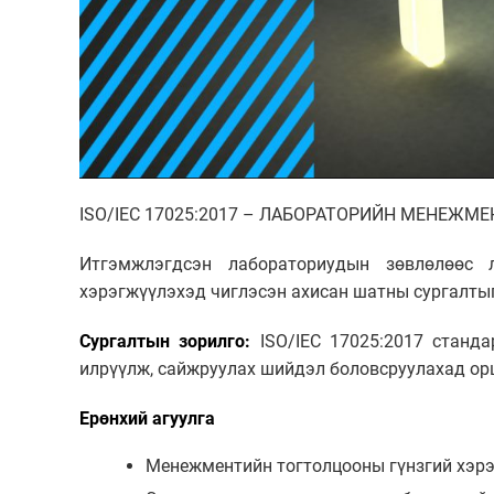
ISO/IEC 17025:2017 – ЛАБОРАТОРИЙН МЕНЕЖМЕ
Итгэмжлэгдсэн лабораториудын зөвлөлөөс л
хэрэгжүүлэхэд чиглэсэн ахисан шатны сургалтыг
Сургалтын зорилго:
ISO/IEC 17025:2017 станда
илрүүлж, сайжруулах шийдэл боловсруулахад ор
Ерөнхий агуулга
Менежментийн тогтолцооны гүнзгий хэр