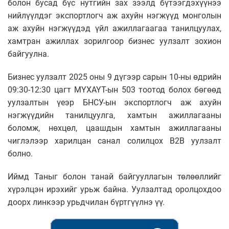
болон бусад бүс нутгийн зах зээлд бүтээгдэхүүнээ
нийлүүлдэг экспортлогч аж ахуйн нэгжүүд монголын
аж ахуйн нэгжүүдэд үйл ажиллагаагаа танилцуулах,
хамтран ажиллах зорилгоор бизнес уулзалт зохион
байгуулна.
Бизнес уулзалт 2025 оны 9 дүгээр сарын 10-ны өдрийн
09:30-12:30 цагт МҮХАҮТ-ын 503 тоотод болох бөгөөд
уулзалтын үеэр БНСУ-ын экспортлогч аж ахуйн
нэгжүүдийн танилцуулга, хамтын ажиллагааны
боломж, нөхцөл, цаашдын хамтын ажиллагааны
чиглэлээр харилцан санал солилцох B2B уулзалт
болно.
Иймд Таныг болон танай байгууллагын төлөөллийг
хүрэлцэн ирэхийг урьж байна. Уулзалтад оролцохдоо
доорх линкээр урьдчилан бүртгүүлнэ үү.