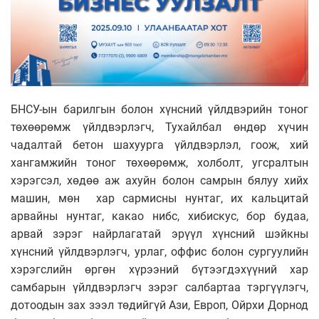
БНСУ-ын барилгын болон хүнсний үйлдвэрийн тоног
төхөөрөмж үйлдвэрлэгч, Тухайлбал өндөр хүчин
чадалтай бетон шахуурга үйлдвэрлэл, гоож, хий
хангамжийн тоног төхөөрөмж, холболт, угсралтын
хэрэгсэл, хөдөө аж ахуйн болон самрын бялуу хийх
машин, мөн хар сармисны нунтаг, их кальцитай
арвайны нунтаг, какао нибс, хибискус, бор будаа,
арвай зэрэг найрлагатай эрүүл хүнсний шэйкны
хүнсний үйлдвэрлэгч, урлаг, оффис болон сургуулийн
хэрэгслийн өргөн хүрээний бүтээгдэхүүний хар
самбарын үйлдвэрлэгч зэрэг салбартаа тэргүүлэгч,
дотоодын зах зээл төдийгүй Ази, Европ, Ойрхи Дорнод