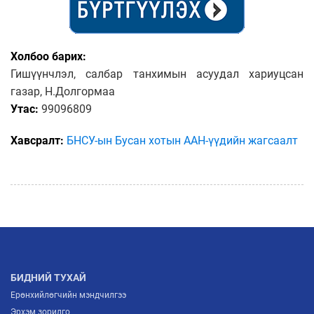
Холбоо барих:
Гишүүнчлэл, салбар танхимын асуудал хариуцсан
газар, Н.Долгормаа
Утас:
99096809
Хавсралт:
БНСУ-ын Бусан хотын ААН-үүдийн жагсаалт
БИДНИЙ ТУХАЙ
Ерөнхийлөгчийн мэндчилгээ
Эрхэм зорилго