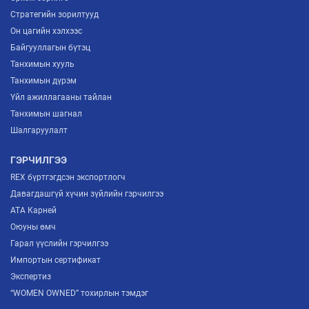
Стратегийн зорилтууд
Он цагийн хэлхээс
Байгууллагын бүтэц
Танхимын хууль
Танхимын дүрэм
Үйл ажиллагааны тайлан
Танхимын шагнал
Шалгаруулалт
ГЭРЧИЛГЭЭ
REX бүртгэгдсэн экспортлогч
Давагдашгүй хүчин зүйлийн гэрчилгээ
ATA Карней
Оюуны өмч
Гарал үүслийн гэрчилгээ
Импортын сертификат
Экспертиз
“WOMEN OWNED” тохирлын тэмдэг