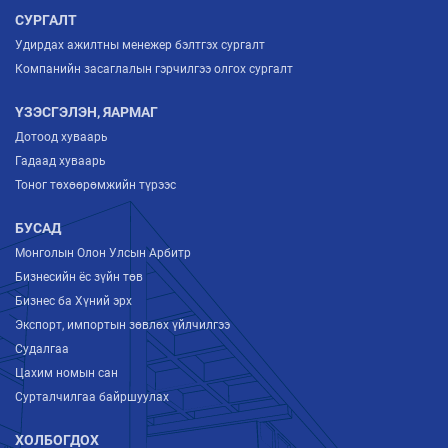
СУРГАЛТ
Удирдах ажилтны менежер бэлтгэх сургалт
Компанийн засаглалын гэрчилгээ олгох сургалт
ҮЗЭСГЭЛЭН, ЯАРМАГ
Дотоод хуваарь
Гадаад хуваарь
Тоног төхөөрөмжийн түрээс
БУСАД
Монголын Олон Улсын Арбитр
Бизнесийн ёс зүйн төв
Бизнес ба Хүний эрх
Экспорт, импортын зөвлөх үйлчилгээ
Судалгаа
Цахим номын сан
Сурталчилгаа байршуулах
ХОЛБОГДОХ