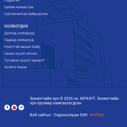
Судалгаа
Цахим номын сан
Сурталчилгаа байршуулах
ХОЛБОГДОХ
Дотоод салбарууд
Гадаад салбарууд
Нээлттэй ажлын байр
Санал хүсэлт илгээх
Түгээмэл асуулт хариулт
Холбоо барих
Зохиогчийн эрх © 2026 он. МҮХАҮТ. Зохиогчийн
эрх хуулиар хамгаалагдсан.
Вэб сайтыг:
Содонсолушн ХХК