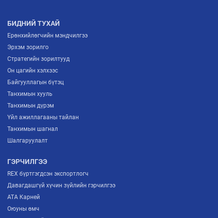
БИДНИЙ ТУХАЙ
Ерөнхийлөгчийн мэндчилгээ
Эрхэм зорилго
Стратегийн зорилтууд
Он цагийн хэлхээс
Байгууллагын бүтэц
Танхимын хууль
Танхимын дүрэм
Үйл ажиллагааны тайлан
Танхимын шагнал
Шалгаруулалт
ГЭРЧИЛГЭЭ
REX бүртгэгдсэн экспортлогч
Давагдашгүй хүчин зүйлийн гэрчилгээ
ATA Карней
Оюуны өмч