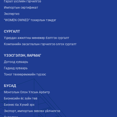
Гарал үүслийн гэрчилгээ
Импортын сертификат
Экспертиз
“WOMEN OWNED” тохирлын тэмдэг
СУРГАЛТ
Удирдах ажилтны менежер бэлтгэх сургалт
Компанийн засаглалын гэрчилгээ олгох сургалт
ҮЗЭСГЭЛЭН, ЯАРМАГ
Дотоод хуваарь
Гадаад хуваарь
Тоног төхөөрөмжийн түрээс
БУСАД
Монголын Олон Улсын Арбитр
Бизнесийн ёс зүйн төв
Бизнес ба Хүний эрх
Экспорт, импортын зөвлөх үйлчилгээ