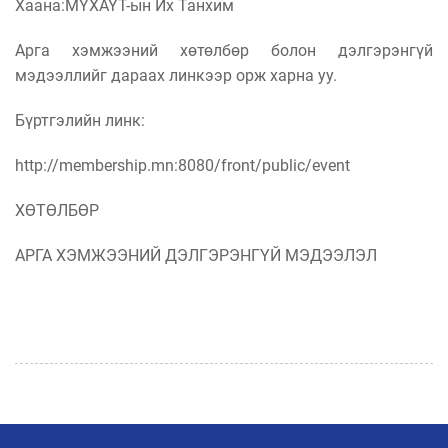
Хаана:МҮХАҮТ-ын Их Танхим
Арга хэмжээний хөтөлбөр болон дэлгэрэнгүй
мэдээллийг дараах линкээр орж харна уу.
Бүртгэлийн линк:
http://membership.mn:8080/front/public/event
ХӨТӨЛБӨР
АРГА ХЭМЖЭЭНИЙ ДЭЛГЭРЭНГҮЙ МЭДЭЭЛЭЛ