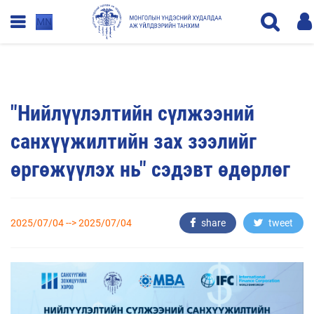
MN
"Нийлүүлэлтийн сүлжээний
санхүүжилтийн зах зээлийг
өргөжүүлэх нь" сэдэвт өдөрлөг
2025/07/04 --> 2025/07/04
share
tweet