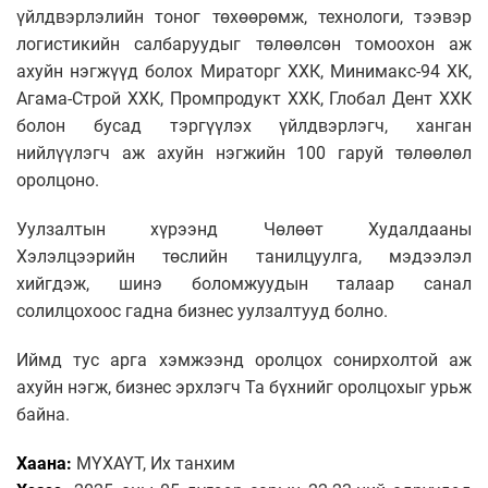
үйлдвэрлэлийн тоног төхөөрөмж, технологи, тээвэр
логистикийн салбаруудыг төлөөлсөн томоохон аж
ахуйн нэгжүүд болох Мираторг ХХК, Минимакс-94 ХК,
Агама-Строй ХХК, Промпродукт ХХК, Глобал Дент ХХК
болон бусад тэргүүлэх үйлдвэрлэгч, ханган
нийлүүлэгч аж ахуйн нэгжийн 100 гаруй төлөөлөл
оролцоно.
Уулзалтын хүрээнд Чөлөөт Худалдааны
Хэлэлцээрийн төслийн танилцуулга, мэдээлэл
хийгдэж, шинэ боломжуудын талаар санал
солилцохоос гадна бизнес уулзалтууд болно.
Иймд тус арга хэмжээнд оролцох сонирхолтой аж
ахуйн нэгж, бизнес эрхлэгч Та бүхнийг оролцохыг урьж
байна.
Хаана:
МҮХАҮТ, Их танхим