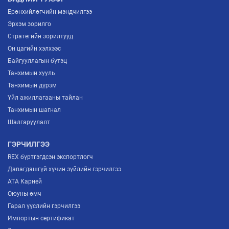
Ерөнхийлөгчийн мэндчилгээ
Эрхэм зорилго
Стратегийн зорилтууд
Он цагийн хэлхээс
Байгууллагын бүтэц
Танхимын хууль
Танхимын дүрэм
Үйл ажиллагааны тайлан
Танхимын шагнал
Шалгаруулалт
ГЭРЧИЛГЭЭ
REX бүртгэгдсэн экспортлогч
Давагдашгүй хүчин зүйлийн гэрчилгээ
ATA Карней
Оюуны өмч
Гарал үүслийн гэрчилгээ
Импортын сертификат