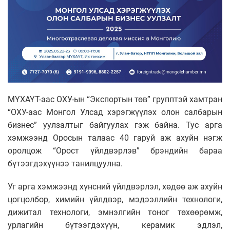
МҮХАҮТ-аас ОХУ-ын “Экспортын төв” групптэй хамтран
“ОХУ-аас Монгол Улсад хэрэгжүүлэх олон салбарын
бизнес” уулзалтыг байгуулах гэж байна. Тус арга
хэмжээнд Оросын талаас 40 гаруй аж ахуйн нэгж
оролцож “Орост үйлдвэрлэв” брэндийн бараа
бүтээгдэхүүнээ танилцуулна.
Уг арга хэмжээнд хүнсний үйлдвэрлэл, хөдөө аж ахуйн
цогцолбор, химийн үйлдвэр, мэдээллийн технологи,
дижитал технологи, эмнэлгийн тоног төхөөрөмж,
урлагийн бүтээгдэхүүн, керамик эдлэл,