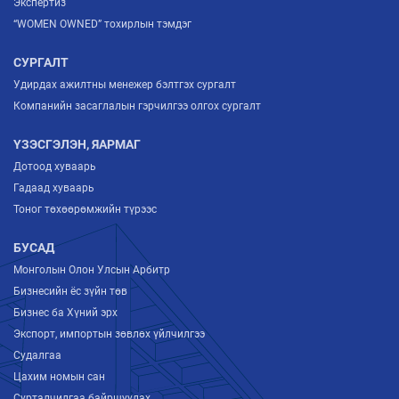
Экспертиз
“WOMEN OWNED” тохирлын тэмдэг
СУРГАЛТ
Удирдах ажилтны менежер бэлтгэх сургалт
Компанийн засаглалын гэрчилгээ олгох сургалт
ҮЗЭСГЭЛЭН, ЯАРМАГ
Дотоод хуваарь
Гадаад хуваарь
Тоног төхөөрөмжийн түрээс
БУСАД
Монголын Олон Улсын Арбитр
Бизнесийн ёс зүйн төв
Бизнес ба Хүний эрх
Экспорт, импортын зөвлөх үйлчилгээ
Судалгаа
Цахим номын сан
Сурталчилгаа байршуулах