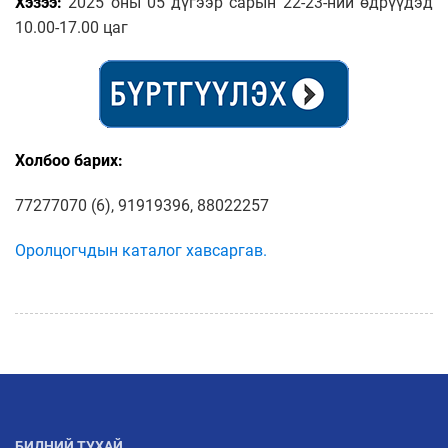
Хэзээ:
2025 оны 05 дүгээр сарын 22-23-ний өдрүүдэд
10.00-17.00 цаг
Холбоо барих:
77277070 (6), 91919396, 88022257
Оролцогчдын каталог хавсаргав.
БИДНИЙ ТУХАЙ