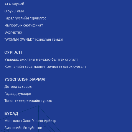
ATA Карней
Оюуны өмч
Гарал үүслийн гэрчилгээ
Импортын сертификат
Экспертиз
“WOMEN OWNED” тохирлын тэмдэг
СУРГАЛТ
Удирдах ажилтны менежер бэлтгэх сургалт
Компанийн засаглалын гэрчилгээ олгох сургалт
ҮЗЭСГЭЛЭН, ЯАРМАГ
Дотоод хуваарь
Гадаад хуваарь
Тоног төхөөрөмжийн түрээс
БУСАД
Монголын Олон Улсын Арбитр
Бизнесийн ёс зүйн төв