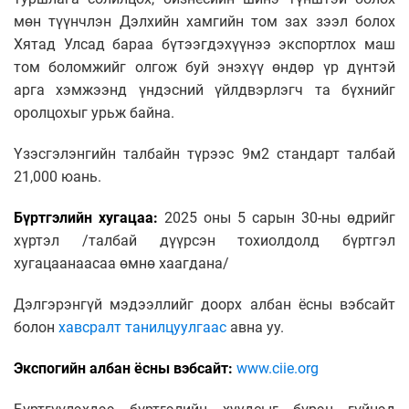
мөн түүнчлэн Дэлхийн хамгийн том зах зээл болох
Хятад Улсад бараа бүтээгдэхүүнээ экспортлох маш
том боломжийг олгож буй энэхүү өндөр үр дүнтэй
арга хэмжээнд үндэсний үйлдвэрлэгч та бүхнийг
оролцохыг урьж байна.
Үзэсгэлэнгийн талбайн түрээс 9м2 стандарт талбай
21,000 юань.
Бүртгэлийн хугацаа:
2025 оны 5 сарын 30-ны өдрийг
хүртэл /талбай дүүрсэн тохиолдолд бүртгэл
хугацаанаасаа өмнө хаагдана/
Дэлгэрэнгүй мэдээллийг доорх албан ёсны вэбсайт
болон
хавсралт танилцуулгаас
авна уу.
Экспогийн албан ёсны вэбсайт:
www.ciie.org