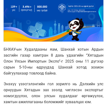
БНХАУ-ын Худалдааны яам, Шанхай хотын Ардын
засгийн газар хамтран 8 дахь удаагийн “Хятадын
Олон Улсын Импортын Экспо”-г 2025 оны 11 дүгээр
сарын 5-10-ны өдрүүдэд Шанхай хотод зохион
байгуулахаар товлоод байна.
Энэхүү үзэсгэлэнгийн гол зорилго нь Дэлхийн улс
орнуудын Хятадын зах зээлд чиглэсэн экспортыг
нэмэгдүүлэх, олон улсын худалдааг өргөжүүлэх,
хамтын ажиллагааны боломжийг хуваалцах юм.