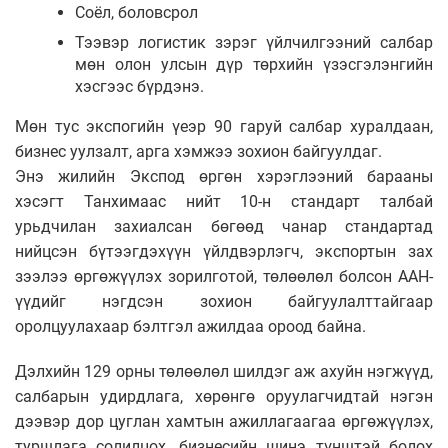
Соёл, боловсрол
Тээвэр логистик зэрэг үйлчилгээний салбар
мөн олон улсын дүр төрхийн үзэсгэлэнгийн
хэсгээс бүрдэнэ.
Мөн тус экспогийн үеэр 90 гаруй салбар хуралдаан,
бизнес уулзалт, арга хэмжээ зохион байгуулдаг.
Энэ жилийн Экспод өргөн хэрэглээний барааны
хэсэгт Танхимаас нийт 10-н стандарт талбай
урьдчилан захиалсан бөгөөд чанар стандартад
нийцсэн бүтээгдэхүүн үйлдвэрлэгч, экспортын зах
зээлээ өргөжүүлэх зорилготой, төлөөлөл болсон ААН-
үүдийг нэгдсэн зохион байгуулалттайгаар
оролцуулахаар бэлтгэл ажилдаа ороод байна.
Дэлхийн 129 орны төлөөлөл шилдэг аж ахуйн нэгжүүд,
салбарын удирдлага, хөрөнгө оруулагчидтай нэгэн
дээвэр дор цуглан хамтын ажиллагаагаа өргөжүүлэх,
туршлага солилцох, бизнесийн шинэ түнштэй болох