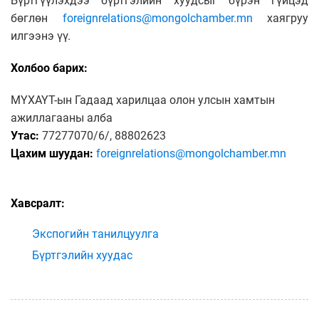
Бүртгүүлэхдээ бүртгэлийн хуудсыг бүрэн гүйцэд
бөглөн
foreignrelations@mongolchamber.mn
хаягруу
илгээнэ үү.
Холбоо барих:
МҮХАҮТ-ын Гадаад харилцаа олон улсын хамтын
ажиллагааны алба
Утас:
77277070/6/, 88802623
Цахим шуудан:
foreignrelations@mongolchamber.mn
Хавсралт:
Экспогийн танилцуулга
Бүртгэлийн хуудас