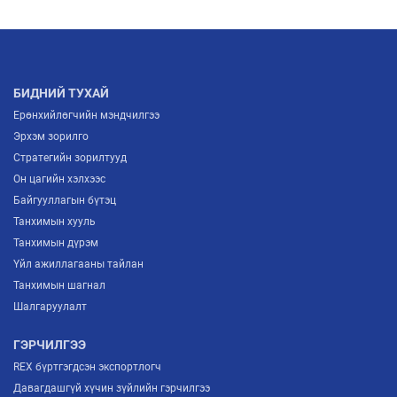
БИДНИЙ ТУХАЙ
Ерөнхийлөгчийн мэндчилгээ
Эрхэм зорилго
Стратегийн зорилтууд
Он цагийн хэлхээс
Байгууллагын бүтэц
Танхимын хууль
Танхимын дүрэм
Үйл ажиллагааны тайлан
Танхимын шагнал
Шалгаруулалт
ГЭРЧИЛГЭЭ
REX бүртгэгдсэн экспортлогч
Давагдашгүй хүчин зүйлийн гэрчилгээ