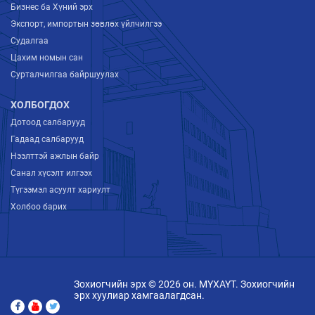
Бизнес ба Хүний эрх
Экспорт, импортын зөвлөх үйлчилгээ
Судалгаа
Цахим номын сан
Сурталчилгаа байршуулах
ХОЛБОГДОХ
Дотоод салбарууд
Гадаад салбарууд
Нээлттэй ажлын байр
Санал хүсэлт илгээх
Түгээмэл асуулт хариулт
Холбоо барих
Зохиогчийн эрх © 2026 он. МҮХАҮТ. Зохиогчийн
эрх хуулиар хамгаалагдсан.