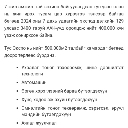
7 жил амжилттай зохион байгуулагдсан тус үзэсгэлэн
нь жил ирэх тусам цар хүрээгээ тэлсээр байгаа
бөгөөд 2024 оны 7 дахь удаагийн экспод дэлхийн 129
улсаас 3400 гаруй ААН-үүд оролцож нийт 400,000 хүн
үзэж сонирхсон байна.
Тус Экспо нь нийт 500.000м2 талбайг хамардаг бөгөөд
доорх төрлөөс бүрдэнэ.
Ухаалаг тоног төхөөрөмж, шинэ дэвшилтэт
технологи
Автомашин
Өргөн хэрэглээний бараа бүтээгдэхүүн
Хүнс, хөдөө аж ахуйн бүтээгдэхүүн
Эмнэлгийн тоног төхөөрөмж, хэрэгсэл, эрүүл
мэндийн бүтээгдэхүүн
Аялал жуулчлал