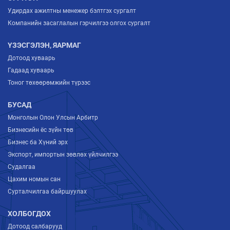
Удирдах ажилтны менежер бэлтгэх сургалт
Компанийн засаглалын гэрчилгээ олгох сургалт
ҮЗЭСГЭЛЭН, ЯАРМАГ
Дотоод хуваарь
Гадаад хуваарь
Тоног төхөөрөмжийн түрээс
БУСАД
Монголын Олон Улсын Арбитр
Бизнесийн ёс зүйн төв
Бизнес ба Хүний эрх
Экспорт, импортын зөвлөх үйлчилгээ
Судалгаа
Цахим номын сан
Сурталчилгаа байршуулах
ХОЛБОГДОХ
Дотоод салбарууд