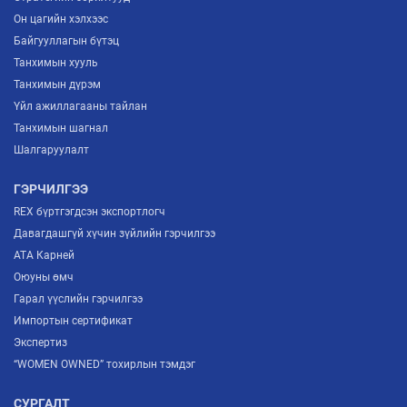
Он цагийн хэлхээс
Байгууллагын бүтэц
Танхимын хууль
Танхимын дүрэм
Үйл ажиллагааны тайлан
Танхимын шагнал
Шалгаруулалт
ГЭРЧИЛГЭЭ
REX бүртгэгдсэн экспортлогч
Давагдашгүй хүчин зүйлийн гэрчилгээ
ATA Карней
Оюуны өмч
Гарал үүслийн гэрчилгээ
Импортын сертификат
Экспертиз
“WOMEN OWNED” тохирлын тэмдэг
СУРГАЛТ