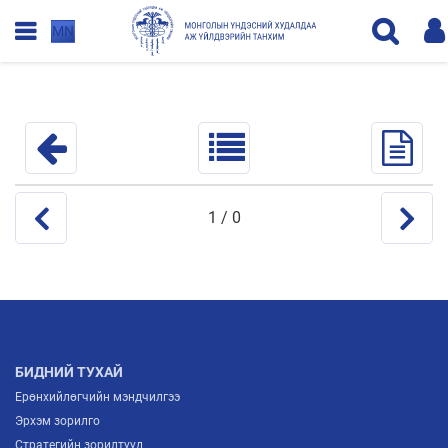
MN
1
/ 0
БИДНИЙ ТУХАЙ
Ерөнхийлөгчийн мэндчилгээ
Эрхэм зорилго
Стратегийн зорилтууд