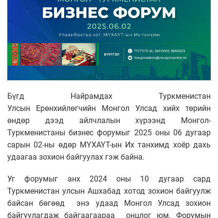
Бүгд Найрамдах Туркменистан
Улсын Ерөнхийлөгчийн Монгол Улсад хийх төрийн
өндөр дээд айлчлалын хүрээнд Монгол-
Туркменистаны бизнес форумыг 2025 оны 06 дугаар
сарын 02-ны өдөр МҮХАҮТ-ын Их танхимд хоёр дахь
удаагаа зохион байгуулах гэж байна.
Уг форумыг анх 2024 оны 10 дугаар сард
Туркменистан улсын Ашхабад хотод зохион байгуулж
байсан бөгөөд энэ удаад Монгол Улсад зохион
байгуулагдаж байгаагаараа онцлог юм. Форумын