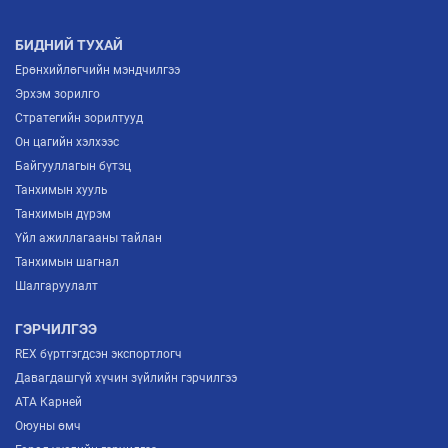
БИДНИЙ ТУХАЙ
Ерөнхийлөгчийн мэндчилгээ
Эрхэм зорилго
Стратегийн зорилтууд
Он цагийн хэлхээс
Байгууллагын бүтэц
Танхимын хууль
Танхимын дүрэм
Үйл ажиллагааны тайлан
Танхимын шагнал
Шалгаруулалт
ГЭРЧИЛГЭЭ
REX бүртгэгдсэн экспортлогч
Давагдашгүй хүчин зүйлийн гэрчилгээ
ATA Карней
Оюуны өмч