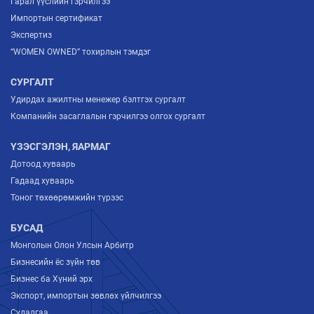
Гарал үүслийн гэрчилгээ
Импортын сертификат
Экспертиз
“WOMEN OWNED” тохирлын тэмдэг
СУРГАЛТ
Удирдах ажилтны менежер бэлтгэх сургалт
Компанийн засаглалын гэрчилгээ олгох сургалт
ҮЗЭСГЭЛЭН, ЯАРМАГ
Дотоод хуваарь
Гадаад хуваарь
Тоног төхөөрөмжийн түрээс
БУСАД
Монголын Олон Улсын Арбитр
Бизнесийн ёс зүйн төв
Бизнес ба Хүний эрх
Экспорт, импортын зөвлөх үйлчилгээ
Судалгаа