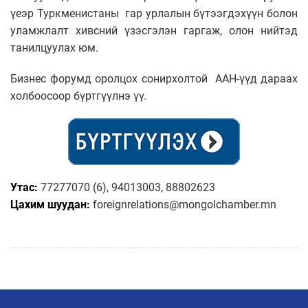
үеэр Туркменистаны гар урлалын бүтээгдэхүүн болон
уламжлалт хивсний үзэсгэлэн гаргаж, олон нийтэд
танилцуулах юм.
Бизнес форумд оролцох сонирхолтой ААН-үүд дараах
холбоосоор бүртгүүлнэ үү.
Утас:
77277070 (6), 94013003, 88802623
Цахим шуудан:
foreignrelations@mongolchamber.mn