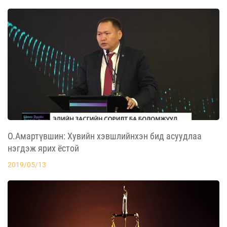
О.Амартүвшин: Хувийн хэвшлийнхэн бид асуудлаа
нэгдэж ярих ёстой
2019/05/13