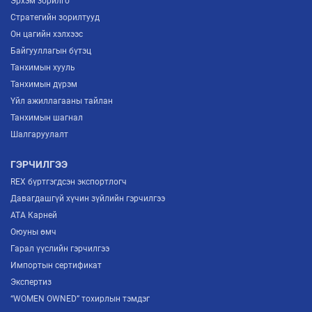
Эрхэм зорилго
Стратегийн зорилтууд
Он цагийн хэлхээс
Байгууллагын бүтэц
Танхимын хууль
Танхимын дүрэм
Үйл ажиллагааны тайлан
Танхимын шагнал
Шалгаруулалт
ГЭРЧИЛГЭЭ
REX бүртгэгдсэн экспортлогч
Давагдашгүй хүчин зүйлийн гэрчилгээ
ATA Карней
Оюуны өмч
Гарал үүслийн гэрчилгээ
Импортын сертификат
Экспертиз
“WOMEN OWNED” тохирлын тэмдэг