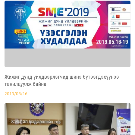
Жижиг дунд үйлдвэрлэгчид шинэ бүтээгдэхүүнээ
танилцуулж байна
2019/05/16