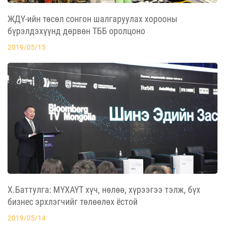
ЖДҮ-ийн төсөл сонгон шалгаруулах хорооны
бүрэлдэхүүнд дөрвөн ТББ оролцоно
2019/05/15
Х.Баттулга: МҮХАҮТ хүч, нөлөө, хүрээгээ тэлж, бүх
бизнес эрхлэгчийг төлөөлөх ёстой
2019/05/14