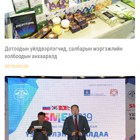
Дотоодын үйлдвэрлэгчид, салбарын мэргэжлийн
холбоодын анхааралд
2019/05/20