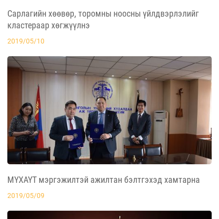
Сарлагийн хөөвөр, торомны ноосны үйлдвэрлэлийг
кластераар хөгжүүлнэ
2019/05/10
МҮХАҮТ мэргэжилтэй ажилтан бэлтгэхэд хамтарна
2019/05/09