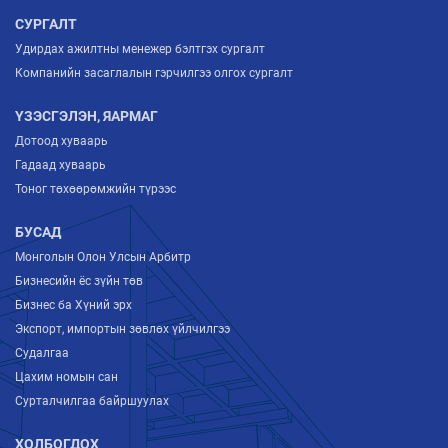
СУРГАЛТ
Удирдах ажилтны менежер бэлтгэх сургалт
Компанийн засаглалын гэрчилгээ олгох сургалт
ҮЗЭСГЭЛЭН, ЯАРМАГ
Дотоод хуваарь
Гадаад хуваарь
Тоног төхөөрөмжийн түрээс
БУСАД
Монголын Олон Улсын Арбитр
Бизнесийн ёс зүйн төв
Бизнес ба Хүний эрх
Экспорт, импортын зөвлөх үйлчилгээ
Судалгаа
Цахим номын сан
Сурталчилгаа байршуулах
ХОЛБОГДОХ