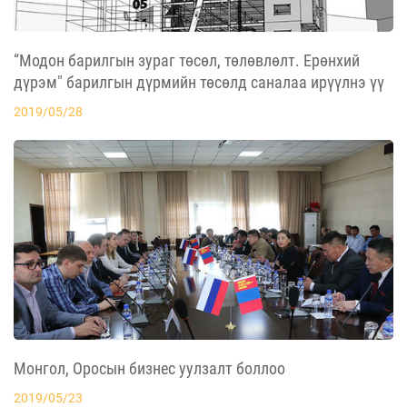
“Модон барилгын зураг төсөл, төлөвлөлт. Ерөнхий
дүрэм" барилгын дүрмийн төсөлд саналаа ирүүлнэ үү
2019/05/28
Монгол, Оросын бизнес уулзалт боллоо
2019/05/23