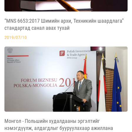
“MNS 6653:2017 Шимийн архи, Техникийн шаардлага”
стандартад санал авах тухай
2019/07/10
Монгол - Польшийн худалдааны эргэлтийг
нэмэгдүүлж, алдагдлыг бууруулахаар ажиллана