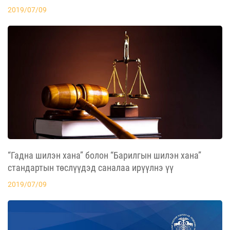
2019/07/09
“Гадна шилэн хана” болон “Барилгын шилэн хана”
стандартын төслүүдэд саналаа ирүүлнэ үү
2019/07/09