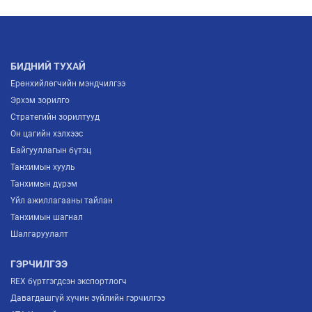
БИДНИЙ ТУХАЙ
Ерөнхийлөгчийн мэндчилгээ
Эрхэм зорилго
Стратегийн зорилтууд
Он цагийн хэлхээс
Байгууллагын бүтэц
Танхимын хууль
Танхимын дүрэм
Үйл ажиллагааны тайлан
Танхимын шагнал
Шалгаруулалт
ГЭРЧИЛГЭЭ
REX бүртгэгдсэн экспортлогч
Давагдашгүй хүчин зүйлийн гэрчилгээ