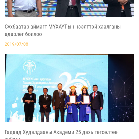
Сүхбаатар аймагт МҮХАҮТ-ын нээлттэй хаалганы
өдөрлөг боллоо
2019/07/08
Гадаад Худалдааны Академи 25 дахь төгсөлтөө