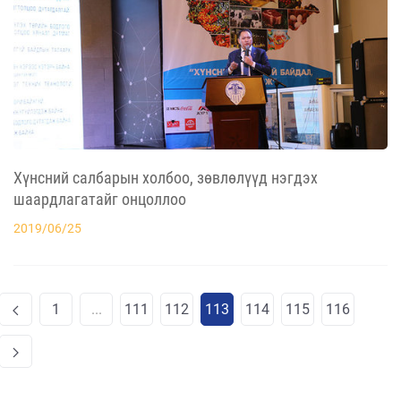
Хүнсний салбарын холбоо, зөвлөлүүд нэгдэх
шаардлагатайг онцоллоо
2019/06/25
1
...
111
112
113
114
115
116