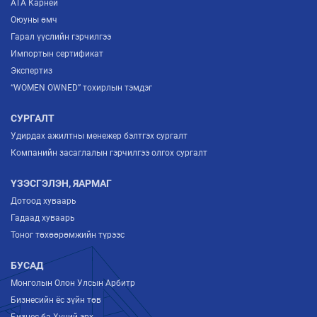
ATA Карней
Оюуны өмч
Гарал үүслийн гэрчилгээ
Импортын сертификат
Экспертиз
“WOMEN OWNED” тохирлын тэмдэг
СУРГАЛТ
Удирдах ажилтны менежер бэлтгэх сургалт
Компанийн засаглалын гэрчилгээ олгох сургалт
ҮЗЭСГЭЛЭН, ЯАРМАГ
Дотоод хуваарь
Гадаад хуваарь
Тоног төхөөрөмжийн түрээс
БУСАД
Монголын Олон Улсын Арбитр
Бизнесийн ёс зүйн төв