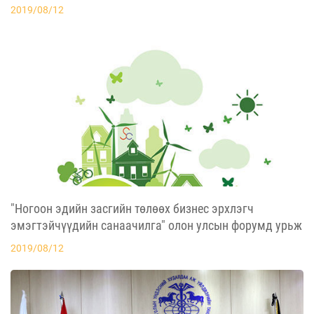
нөхцөлөөр суралцахыг урьж байна
2019/08/12
"Ногоон эдийн засгийн төлөөх бизнес эрхлэгч
эмэгтэйчүүдийн санаачилга" олон улсын форумд урьж
байна
2019/08/12