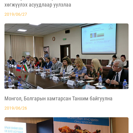
хөгжүүлэх асуудлаар уулзлаа
2019/06/27
Монгол, Болгарын хамтарсан Танхим байгуулна
2019/06/26