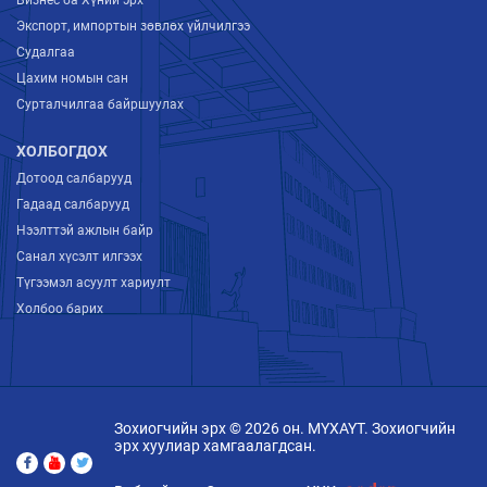
Бизнес ба Хүний эрх
Экспорт, импортын зөвлөх үйлчилгээ
Судалгаа
Цахим номын сан
Сурталчилгаа байршуулах
ХОЛБОГДОХ
Дотоод салбарууд
Гадаад салбарууд
Нээлттэй ажлын байр
Санал хүсэлт илгээх
Түгээмэл асуулт хариулт
Холбоо барих
Зохиогчийн эрх © 2026 он. МҮХАҮТ. Зохиогчийн
эрх хуулиар хамгаалагдсан.