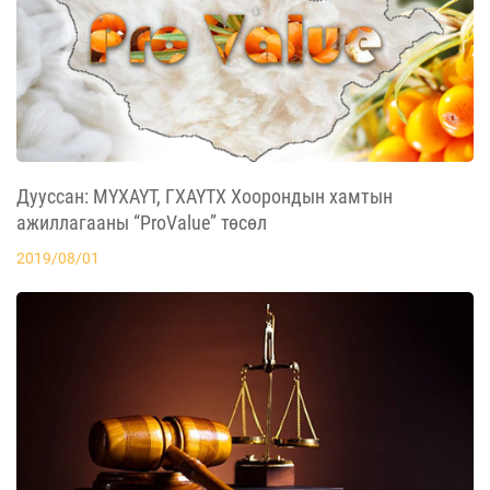
Дууссан: МҮХАҮТ, ГХАҮТХ Хоорондын хамтын
ажиллагааны “ProValue” төсөл
2019/08/01